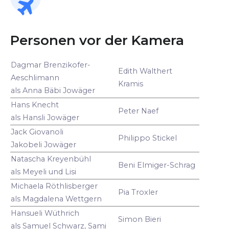
Personen vor der Kamera
Dagmar Brenzikofer-
Edith Walthert
Aeschlimann
Kramis
als Anna Bäbi Jowäger
Hans Knecht
Peter Naef
als Hansli Jowäger
Jack Giovanoli
Philippo Stickel
Jakobeli Jowäger
Natascha Kreyenbühl
Beni Elmiger-Schrag
als Meyeli und Lisi
Michaela Röthlisberger
Pia Troxler
als Magdalena Wettgern
Hansueli Wüthrich
Simon Bieri
als Samuel Schwarz, Sami