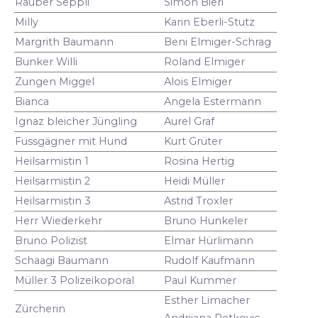
Räuber Seppli
Simon Bieri
Milly
Karin Eberli-Stutz
Margrith Baumann
Beni Elmiger-Schrag
Bunker Willi
Roland Elmiger
Zungen Miggel
Alois Elmiger
Bianca
Angela Estermann
Ignaz bleicher Jüngling
Aurel Graf
Fussgägner mit Hund
Kurt Grüter
Heilsarmistin 1
Rosina Hertig
Heilsarmistin 2
Heidi Müller
Heilsarmistin 3
Astrid Troxler
Herr Wiederkehr
Bruno Hunkeler
Bruno Polizist
Elmar Hürlimann
Schaagi Baumann
Rudolf Kaufmann
Müller 3 Polizeikoporal
Paul Kummer
Esther Limacher
Zürcherin
Andrijana Petkovic