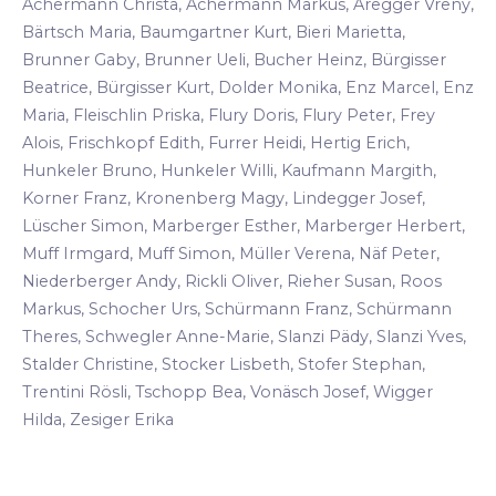
Achermann Christa, Achermann Markus, Aregger Vreny,
Bärtsch Maria, Baumgartner Kurt, Bieri Marietta,
Brunner Gaby, Brunner Ueli, Bucher Heinz, Bürgisser
Beatrice, Bürgisser Kurt, Dolder Monika, Enz Marcel, Enz
Maria, Fleischlin Priska, Flury Doris, Flury Peter, Frey
Alois, Frischkopf Edith, Furrer Heidi, Hertig Erich,
Hunkeler Bruno, Hunkeler Willi, Kaufmann Margith,
Korner Franz, Kronenberg Magy, Lindegger Josef,
Lüscher Simon, Marberger Esther, Marberger Herbert,
Muff Irmgard, Muff Simon, Müller Verena, Näf Peter,
Niederberger Andy, Rickli Oliver, Rieher Susan, Roos
Markus, Schocher Urs, Schürmann Franz, Schürmann
Theres, Schwegler Anne-Marie, Slanzi Pädy, Slanzi Yves,
Stalder Christine, Stocker Lisbeth, Stofer Stephan,
Trentini Rösli, Tschopp Bea, Vonäsch Josef, Wigger
Hilda, Zesiger Erika