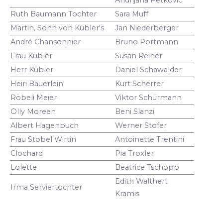
Ruth Baumann Tochter
Sara Muff
Martin, Sohn von Kübler's
Jan Niederberger
André Chansonnier
Bruno Portmann
Frau Kübler
Susan Reiher
Herr Kübler
Daniel Schawalder
Heiri Bäuerlein
Kurt Scherrer
Röbeli Meier
Viktor Schürmann
Olly Moreen
Beni Slanzi
Albert Hagenbuch
Werner Stofer
Frau Stobel Wirtin
Antoinette Trentini
Clochard
Pia Troxler
Lolette
Beatrice Tschopp
Edith Walthert
Irma Serviertochter
Kramis