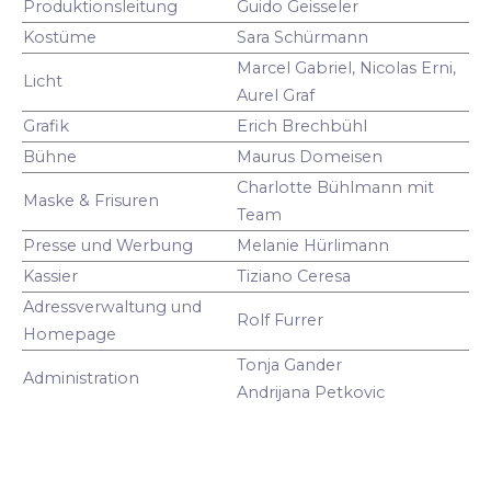
Produktionsleitung
Guido Geisseler
Kostüme
Sara Schürmann
Marcel Gabriel, Nicolas Erni,
Licht
Aurel Graf
Grafik
Erich Brechbühl
Bühne
Maurus Domeisen
Charlotte Bühlmann mit
Maske & Frisuren
Team
Presse und Werbung
Melanie Hürlimann
Kassier
Tiziano Ceresa
Adressverwaltung und
Rolf Furrer
Homepage
Tonja Gander
Administration
Andrijana Petkovic