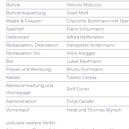
Bühne
Vittorio Misticoni
Bühnenbauleitung
Josef Muff
Maske & Frisuren
Charlotte Bühlmann mit Tea
Saalchef
Franz Schürmann
Hallenwart
Alfred Helfenstein
Restauration, Dekoration
Hanspeter Achermann
Restauration Stv.
Vreni Aregger
Bar
Lukas Kaufmann
Presse und Werbung
Bruno Pormtann
Kassier
Tiziano Ceresa
Adressverwaltung und
Rolf Furrer
Homepage
Administration
Tonja Gander
Vorverkauf
Heidi und Thomas Wyrsch
und viele weitere Helfer: