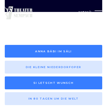
MENÜ
Saison vor 2013
ANNA BÄBI IM SÄLI
DIE KLEINE NIEDERDORFOPER
SI LETSCHT WUNSCH
IN 80 TAGEN UM DIE WELT