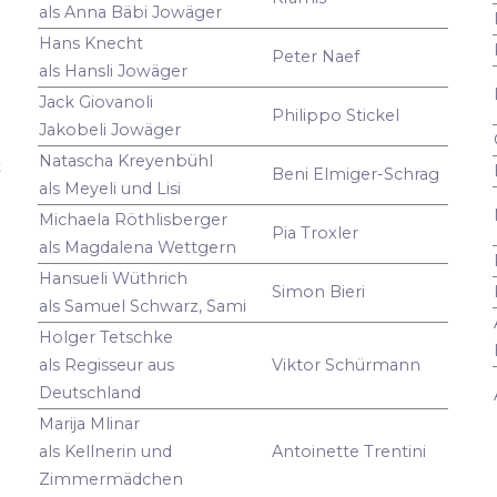
als Anna Bäbi Jowäger
Hans Knecht
Peter Naef
als Hansli Jowäger
Jack Giovanoli
Philippo Stickel
Jakobeli Jowäger
Natascha Kreyenbühl
t
Beni Elmiger-Schrag
als Meyeli und Lisi
Michaela Röthlisberger
Pia Troxler
als Magdalena Wettgern
Hansueli Wüthrich
Simon Bieri
als Samuel Schwarz, Sami
Holger Tetschke
als Regisseur aus
Viktor Schürmann
Deutschland
Marija Mlinar
als Kellnerin und
Antoinette Trentini
Zimmermädchen