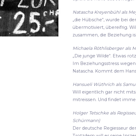
Natascha Kreyenbühl als Meye
„die Hübsche“, wurde bei de
übermotiviert, übereifrig. Wi
zusammen, die Beziehung ist
Michaela Röthlisberger als M
„Die junge Wilde“. Etwas rot
Im Beziehungsstress wegen i
Natascha. Kommt dem Hansu
Hansueli Wüthrich als Samue
Will eigentlich gar nicht mit
mitreissen. Und findet imme
Holger Tetschke als Regisseu
Schürmann)
Der deutsche Regiesseur der s
Trotzdem will er seine Insz