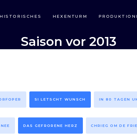
HISTORISCHES
HEXENTURM
PRODUKTION
Saison vor 2013
DORFOPER
SI LETSCHT WUNSCH
IN 80 TAGEN U
HNEE
DAS GEFRORENE HERZ
CHRIEG OM DE FRI