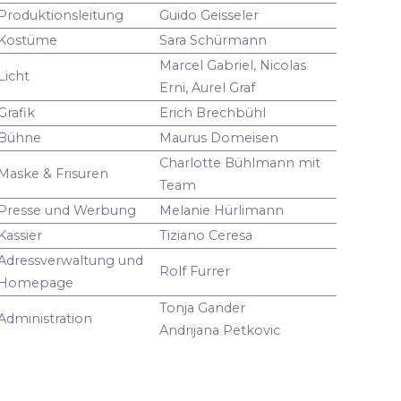
Produktionsleitung
Guido Geisseler
Kostüme
Sara Schürmann
Marcel Gabriel, Nicolas
Licht
Erni, Aurel Graf
Grafik
Erich Brechbühl
Bühne
Maurus Domeisen
Charlotte Bühlmann mit
Maske & Frisuren
Team
Presse und Werbung
Melanie Hürlimann
Kassier
Tiziano Ceresa
Adressverwaltung und
Rolf Furrer
Homepage
Tonja Gander
Administration
Andrijana Petkovic