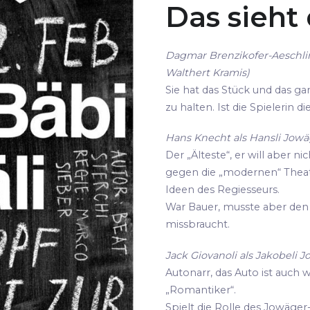
Das sieht
Dagmar Brenzikofer-Aeschli
Walthert Kramis)
Sie hat das Stück und das gan
zu halten. Ist die Spielerin 
Hans Knecht als Hansli Jowäg
Der „Älteste“, er will aber ni
gegen die „modernen“ Thea
Ideen des Regiesseurs.
War Bauer, musste aber den 
missbraucht.
Jack Giovanoli als Jakobeli J
Autonarr, das Auto ist auch 
„Romantiker“.
Spielt die Rolle des Jowäger