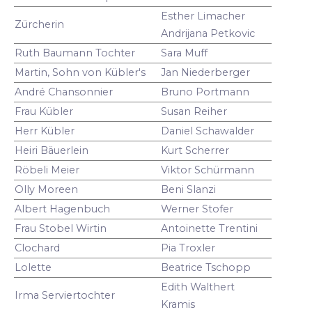
Esther Limacher
Zürcherin
Andrijana Petkovic
Ruth Baumann Tochter
Sara Muff
Martin, Sohn von Kübler's
Jan Niederberger
André Chansonnier
Bruno Portmann
Frau Kübler
Susan Reiher
Herr Kübler
Daniel Schawalder
Heiri Bäuerlein
Kurt Scherrer
Röbeli Meier
Viktor Schürmann
Olly Moreen
Beni Slanzi
Albert Hagenbuch
Werner Stofer
Frau Stobel Wirtin
Antoinette Trentini
Clochard
Pia Troxler
Lolette
Beatrice Tschopp
Edith Walthert
Irma Serviertochter
Kramis