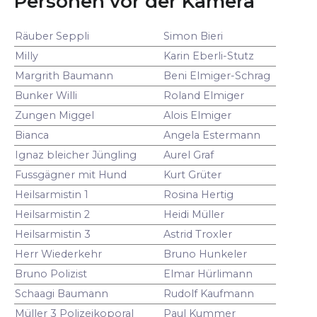
Personen vor der Kamera
Räuber Seppli
Simon Bieri
Milly
Karin Eberli-Stutz
Margrith Baumann
Beni Elmiger-Schrag
Bunker Willi
Roland Elmiger
Zungen Miggel
Alois Elmiger
Bianca
Angela Estermann
Ignaz bleicher Jüngling
Aurel Graf
Fussgägner mit Hund
Kurt Grüter
Heilsarmistin 1
Rosina Hertig
Heilsarmistin 2
Heidi Müller
Heilsarmistin 3
Astrid Troxler
Herr Wiederkehr
Bruno Hunkeler
Bruno Polizist
Elmar Hürlimann
Schaagi Baumann
Rudolf Kaufmann
Müller 3 Polizeikoporal
Paul Kummer