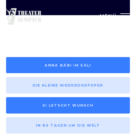
MENÜ
Saison vor 2013
ANNA BÄBI IM SÄLI
DIE KLEINE NIEDERDORFOPER
SI LETSCHT WUNSCH
IN 80 TAGEN UM DIE WELT