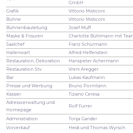
GmbH
Grafik
Vittorio Misticoni
Bühne
Vittorio Misticoni
Bühnenbauleitung
Josef Muff
Maske & Frisuren
Charlotte Bühlmann mit Tea
Saalchef
Franz Schürmann
Hallenwart
Alfred Helfenstein
Restauration, Dekoration
Hanspeter Achermann
Restauration Stv.
Vreni Aregger
Bar
Lukas Kaufmann
Presse und Werbung
Bruno Pormtann
Kassier
Tiziano Ceresa
Adressverwaltung und
Rolf Furrer
Homepage
Administration
Tonja Gander
Vorverkauf
Heidi und Thomas Wyrsch