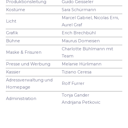
Produktionsleitung
Guido Geisseler
Kostüme
Sara Schürmann
Marcel Gabriel, Nicolas Erni,
Licht
Aurel Graf
Grafik
Erich Brechbühl
Bühne
Maurus Domeisen
Charlotte Bühlmann mit
Maske & Frisuren
Team
Presse und Werbung
Melanie Hürlimann
Kassier
Tiziano Ceresa
Adressverwaltung und
Rolf Furrer
Homepage
Tonja Gander
Administration
Andrijana Petkovic