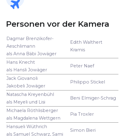
Personen vor der Kamera
Dagmar Brenzikofer-
Edith Walthert
Aeschlimann
Kramis
als Anna Bäbi Jowäger
Hans Knecht
Peter Naef
als Hansli Jowäger
Jack Giovanoli
Philippo Stickel
Jakobeli Jowäger
Natascha Kreyenbühl
Beni Elmiger-Schrag
als Meyeli und Lisi
Michaela Röthlisberger
Pia Troxler
als Magdalena Wettgern
Hansueli Wüthrich
Simon Bieri
als Samuel Schwarz, Sami