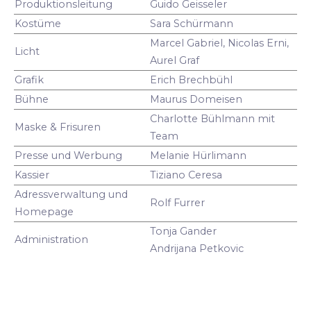
Produktionsleitung
Guido Geisseler
Kostüme
Sara Schürmann
Marcel Gabriel, Nicolas Erni,
Licht
Aurel Graf
Grafik
Erich Brechbühl
Bühne
Maurus Domeisen
Charlotte Bühlmann mit
Maske & Frisuren
Team
Presse und Werbung
Melanie Hürlimann
Kassier
Tiziano Ceresa
Adressverwaltung und
Rolf Furrer
Homepage
Tonja Gander
Administration
Andrijana Petkovic