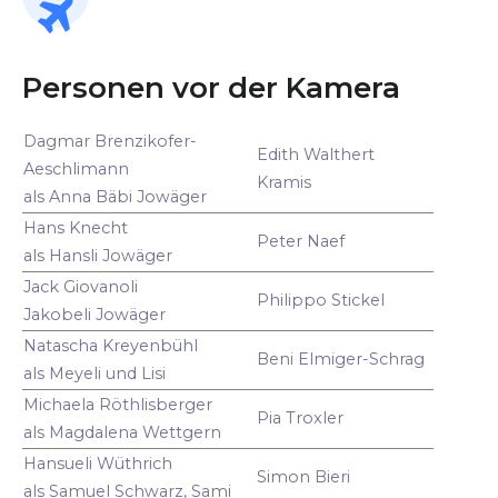
Personen vor der Kamera
Dagmar Brenzikofer-
Edith Walthert
Aeschlimann
Kramis
als Anna Bäbi Jowäger
Hans Knecht
Peter Naef
als Hansli Jowäger
Jack Giovanoli
Philippo Stickel
Jakobeli Jowäger
Natascha Kreyenbühl
Beni Elmiger-Schrag
als Meyeli und Lisi
Michaela Röthlisberger
Pia Troxler
als Magdalena Wettgern
Hansueli Wüthrich
Simon Bieri
als Samuel Schwarz, Sami