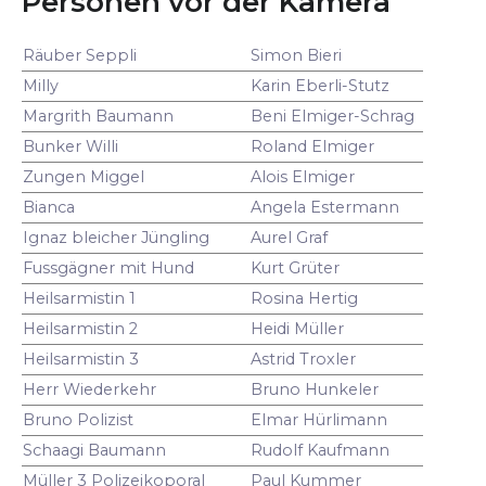
Personen vor der Kamera
Räuber Seppli
Simon Bieri
Milly
Karin Eberli-Stutz
Margrith Baumann
Beni Elmiger-Schrag
Bunker Willi
Roland Elmiger
Zungen Miggel
Alois Elmiger
Bianca
Angela Estermann
Ignaz bleicher Jüngling
Aurel Graf
Fussgägner mit Hund
Kurt Grüter
Heilsarmistin 1
Rosina Hertig
Heilsarmistin 2
Heidi Müller
Heilsarmistin 3
Astrid Troxler
Herr Wiederkehr
Bruno Hunkeler
Bruno Polizist
Elmar Hürlimann
Schaagi Baumann
Rudolf Kaufmann
Müller 3 Polizeikoporal
Paul Kummer