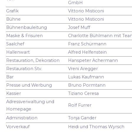
GmbH
Grafik
Vittorio Misticoni
Bühne
Vittorio Misticoni
Bühnenbauleitung
Josef Muff
Maske & Frisuren
Charlotte Bühlmann mit Tea
Saalchef
Franz Schürmann
Hallenwart
Alfred Helfenstein
Restauration, Dekoration
Hanspeter Achermann
Restauration Stv.
Vreni Aregger
Bar
Lukas Kaufmann
Presse und Werbung
Bruno Pormtann
Kassier
Tiziano Ceresa
Adressverwaltung und
Rolf Furrer
Homepage
Administration
Tonja Gander
Vorverkauf
Heidi und Thomas Wyrsch