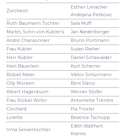
Esther Limacher
Zürcherin
Andrijana Petkovic
Ruth Baumann Tochter
Sara Muff
Martin, Sohn von Kübler's
Jan Niederberger
André Chansonnier
Bruno Portmann
Frau Kübler
Susan Reiher
Herr Kübler
Daniel Schawalder
Heiri Bäuerlein
Kurt Scherrer
Röbeli Meier
Viktor Schürmann
Olly Moreen
Beni Slanzi
Albert Hagenbuch
Werner Stofer
Frau Stobel Wirtin
Antoinette Trentini
Clochard
Pia Troxler
Lolette
Beatrice Tschopp
Edith Walthert
Irma Serviertochter
Kramis