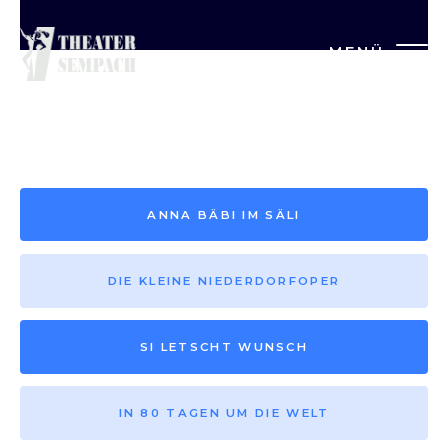
MENÜ
Saison vor 2013
ANNA BÄBI IM SÄLI
DIE KLEINE NIEDERDORFOPER
SI LETSCHT WUNSCH
IN 80 TAGEN UM DIE WELT