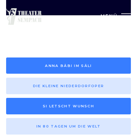
MENÜ
Saison vor 2013
ANNA BÄBI IM SÄLI
DIE KLEINE NIEDERDORFOPER
SI LETSCHT WUNSCH
IN 80 TAGEN UM DIE WELT