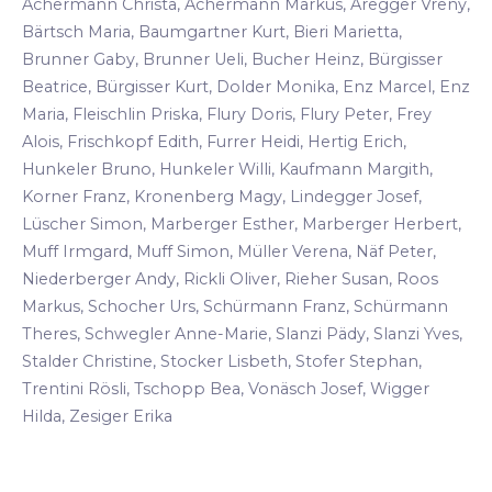
Achermann Christa, Achermann Markus, Aregger Vreny,
Bärtsch Maria, Baumgartner Kurt, Bieri Marietta,
Brunner Gaby, Brunner Ueli, Bucher Heinz, Bürgisser
Beatrice, Bürgisser Kurt, Dolder Monika, Enz Marcel, Enz
Maria, Fleischlin Priska, Flury Doris, Flury Peter, Frey
Alois, Frischkopf Edith, Furrer Heidi, Hertig Erich,
Hunkeler Bruno, Hunkeler Willi, Kaufmann Margith,
Korner Franz, Kronenberg Magy, Lindegger Josef,
Lüscher Simon, Marberger Esther, Marberger Herbert,
Muff Irmgard, Muff Simon, Müller Verena, Näf Peter,
Niederberger Andy, Rickli Oliver, Rieher Susan, Roos
Markus, Schocher Urs, Schürmann Franz, Schürmann
Theres, Schwegler Anne-Marie, Slanzi Pädy, Slanzi Yves,
Stalder Christine, Stocker Lisbeth, Stofer Stephan,
Trentini Rösli, Tschopp Bea, Vonäsch Josef, Wigger
Hilda, Zesiger Erika