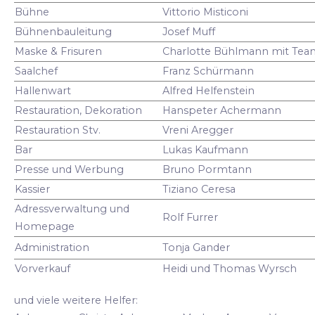
Bühne
Vittorio Misticoni
Bühnenbauleitung
Josef Muff
Maske & Frisuren
Charlotte Bühlmann mit Tea
Saalchef
Franz Schürmann
Hallenwart
Alfred Helfenstein
Restauration, Dekoration
Hanspeter Achermann
Restauration Stv.
Vreni Aregger
Bar
Lukas Kaufmann
Presse und Werbung
Bruno Pormtann
Kassier
Tiziano Ceresa
Adressverwaltung und
Rolf Furrer
Homepage
Administration
Tonja Gander
Vorverkauf
Heidi und Thomas Wyrsch
und viele weitere Helfer: