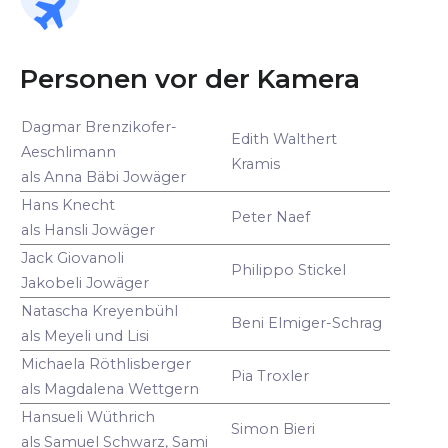
Personen vor der Kamera
Dagmar Brenzikofer-
Edith Walthert
Aeschlimann
Kramis
als Anna Bäbi Jowäger
Hans Knecht
Peter Naef
als Hansli Jowäger
Jack Giovanoli
Philippo Stickel
Jakobeli Jowäger
Natascha Kreyenbühl
Beni Elmiger-Schrag
als Meyeli und Lisi
Michaela Röthlisberger
Pia Troxler
als Magdalena Wettgern
Hansueli Wüthrich
Simon Bieri
als Samuel Schwarz, Sami