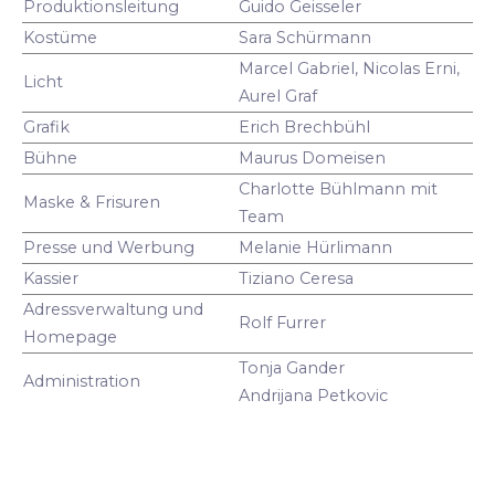
Produktionsleitung
Guido Geisseler
Kostüme
Sara Schürmann
Marcel Gabriel, Nicolas Erni,
Licht
Aurel Graf
Grafik
Erich Brechbühl
Bühne
Maurus Domeisen
Charlotte Bühlmann mit
Maske & Frisuren
Team
Presse und Werbung
Melanie Hürlimann
Kassier
Tiziano Ceresa
Adressverwaltung und
Rolf Furrer
Homepage
Tonja Gander
Administration
Andrijana Petkovic