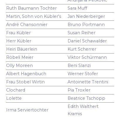
Ruth Baumann Tochter
Sara Muff
Martin, Sohn von Kübler's
Jan Niederberger
André Chansonnier
Bruno Portmann
Frau Kübler
Susan Reiher
Herr Kübler
Daniel Schawalder
Heiri Bäuerlein
Kurt Scherrer
Röbeli Meier
Viktor Schürmann
Olly Moreen
Beni Slanzi
Albert Hagenbuch
Werner Stofer
Frau Stobel Wirtin
Antoinette Trentini
Clochard
Pia Troxler
Lolette
Beatrice Tschopp
Edith Walthert
Irma Serviertochter
Kramis