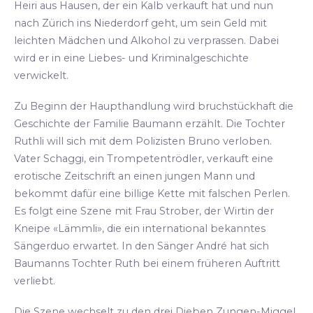
Heiri aus Hausen, der ein Kalb verkauft hat und nun
nach Zürich ins Niederdorf geht, um sein Geld mit
leichten Mädchen und Alkohol zu verprassen. Dabei
wird er in eine Liebes- und Kriminalgeschichte
verwickelt.
Zu Beginn der Haupthandlung wird bruchstückhaft die
Geschichte der Familie Baumann erzählt. Die Tochter
Ruthli will sich mit dem Polizisten Bruno verloben.
Vater Schaggi, ein Trompetentrödler, verkauft eine
erotische Zeitschrift an einen jungen Mann und
bekommt dafür eine billige Kette mit falschen Perlen.
Es folgt eine Szene mit Frau Strober, der Wirtin der
Kneipe «Lämmli», die ein international bekanntes
Sängerduo erwartet. In den Sänger André hat sich
Baumanns Tochter Ruth bei einem früheren Auftritt
verliebt.
Die Szene wechselt zu den drei Dieben Zungen-Miggel,