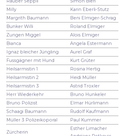
Räuber Seppli
Simon Bieri
Milly
Karin Eberli-Stutz
Margrith Baumann
Beni Elmiger-Schrag
Bunker Willi
Roland Elmiger
Zungen Miggel
Alois Elmiger
Bianca
Angela Estermann
Ignaz bleicher Jüngling
Aurel Graf
Fussgägner mit Hund
Kurt Grüter
Heilsarmistin 1
Rosina Hertig
Heilsarmistin 2
Heidi Müller
Heilsarmistin 3
Astrid Troxler
Herr Wiederkehr
Bruno Hunkeler
Bruno Polizist
Elmar Hürlimann
Schaagi Baumann
Rudolf Kaufmann
Müller 3 Polizeikoporal
Paul Kummer
Esther Limacher
Zürcherin
Andrijana Petkovic