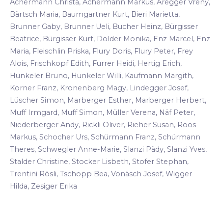
Achermann Christa, Achermann Markus, Aregger Vreny,
Bärtsch Maria, Baumgartner Kurt, Bieri Marietta,
Brunner Gaby, Brunner Ueli, Bucher Heinz, Bürgisser
Beatrice, Bürgisser Kurt, Dolder Monika, Enz Marcel, Enz
Maria, Fleischlin Priska, Flury Doris, Flury Peter, Frey
Alois, Frischkopf Edith, Furrer Heidi, Hertig Erich,
Hunkeler Bruno, Hunkeler Willi, Kaufmann Margith,
Korner Franz, Kronenberg Magy, Lindegger Josef,
Lüscher Simon, Marberger Esther, Marberger Herbert,
Muff Irmgard, Muff Simon, Müller Verena, Näf Peter,
Niederberger Andy, Rickli Oliver, Rieher Susan, Roos
Markus, Schocher Urs, Schürmann Franz, Schürmann
Theres, Schwegler Anne-Marie, Slanzi Pädy, Slanzi Yves,
Stalder Christine, Stocker Lisbeth, Stofer Stephan,
Trentini Rösli, Tschopp Bea, Vonäsch Josef, Wigger
Hilda, Zesiger Erika