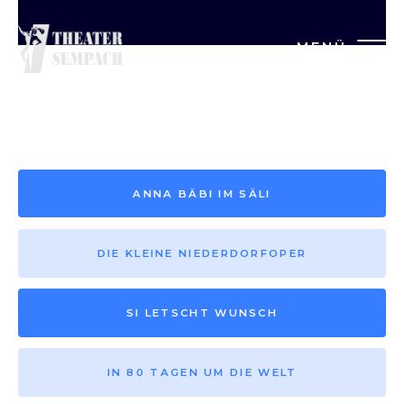
MENÜ
Saison vor 2013
ANNA BÄBI IM SÄLI
DIE KLEINE NIEDERDORFOPER
SI LETSCHT WUNSCH
IN 80 TAGEN UM DIE WELT