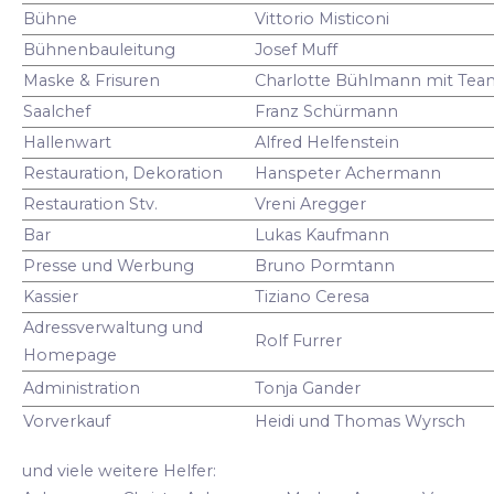
Bühne
Vittorio Misticoni
Bühnenbauleitung
Josef Muff
Maske & Frisuren
Charlotte Bühlmann mit Tea
Saalchef
Franz Schürmann
Hallenwart
Alfred Helfenstein
Restauration, Dekoration
Hanspeter Achermann
Restauration Stv.
Vreni Aregger
Bar
Lukas Kaufmann
Presse und Werbung
Bruno Pormtann
Kassier
Tiziano Ceresa
Adressverwaltung und
Rolf Furrer
Homepage
Administration
Tonja Gander
Vorverkauf
Heidi und Thomas Wyrsch
und viele weitere Helfer: