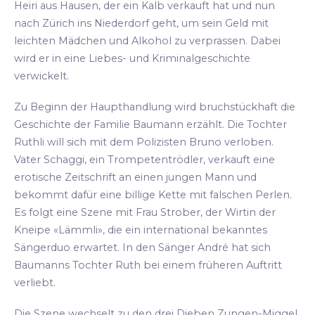
Heiri aus Hausen, der ein Kalb verkauft hat und nun
nach Zürich ins Niederdorf geht, um sein Geld mit
leichten Mädchen und Alkohol zu verprassen. Dabei
wird er in eine Liebes- und Kriminalgeschichte
verwickelt.
Zu Beginn der Haupthandlung wird bruchstückhaft die
Geschichte der Familie Baumann erzählt. Die Tochter
Ruthli will sich mit dem Polizisten Bruno verloben.
Vater Schaggi, ein Trompetentrödler, verkauft eine
erotische Zeitschrift an einen jungen Mann und
bekommt dafür eine billige Kette mit falschen Perlen.
Es folgt eine Szene mit Frau Strober, der Wirtin der
Kneipe «Lämmli», die ein international bekanntes
Sängerduo erwartet. In den Sänger André hat sich
Baumanns Tochter Ruth bei einem früheren Auftritt
verliebt.
Die Szene wechselt zu den drei Dieben Zungen-Miggel,