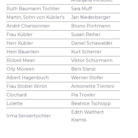
Ruth Baumann Tochter
Sara Muff
Martin, Sohn von Kübler's
Jan Niederberger
André Chansonnier
Bruno Portmann
Frau Kübler
Susan Reiher
Herr Kübler
Daniel Schawalder
Heiri Bäuerlein
Kurt Scherrer
Röbeli Meier
Viktor Schürmann
Olly Moreen
Beni Slanzi
Albert Hagenbuch
Werner Stofer
Frau Stobel Wirtin
Antoinette Trentini
Clochard
Pia Troxler
Lolette
Beatrice Tschopp
Edith Walthert
Irma Serviertochter
Kramis