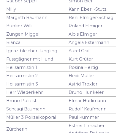
Räuber Seppli
Simon Bieri
Milly
Karin Eberli-Stutz
Margrith Baumann
Beni Elmiger-Schrag
Bunker Willi
Roland Elmiger
Zungen Miggel
Alois Elmiger
Bianca
Angela Estermann
Ignaz bleicher Jüngling
Aurel Graf
Fussgägner mit Hund
Kurt Grüter
Heilsarmistin 1
Rosina Hertig
Heilsarmistin 2
Heidi Müller
Heilsarmistin 3
Astrid Troxler
Herr Wiederkehr
Bruno Hunkeler
Bruno Polizist
Elmar Hürlimann
Schaagi Baumann
Rudolf Kaufmann
Müller 3 Polizeikoporal
Paul Kummer
Esther Limacher
Zürcherin
Andrijana Petkovic