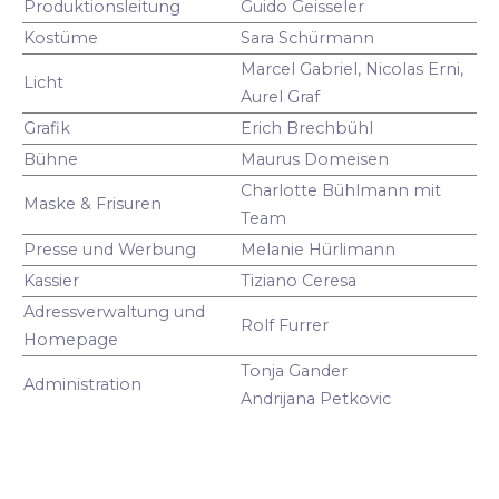
Produktionsleitung
Guido Geisseler
Kostüme
Sara Schürmann
Marcel Gabriel, Nicolas Erni,
Licht
Aurel Graf
Grafik
Erich Brechbühl
Bühne
Maurus Domeisen
Charlotte Bühlmann mit
Maske & Frisuren
Team
Presse und Werbung
Melanie Hürlimann
Kassier
Tiziano Ceresa
Adressverwaltung und
Rolf Furrer
Homepage
Tonja Gander
Administration
Andrijana Petkovic