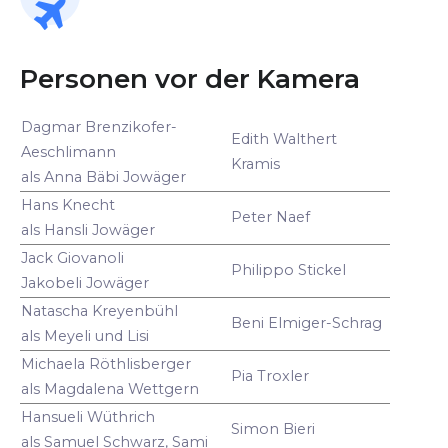
Personen vor der Kamera
Dagmar Brenzikofer-
Edith Walthert
Aeschlimann
Kramis
als Anna Bäbi Jowäger
Hans Knecht
Peter Naef
als Hansli Jowäger
Jack Giovanoli
Philippo Stickel
Jakobeli Jowäger
Natascha Kreyenbühl
Beni Elmiger-Schrag
als Meyeli und Lisi
Michaela Röthlisberger
Pia Troxler
als Magdalena Wettgern
Hansueli Wüthrich
Simon Bieri
als Samuel Schwarz, Sami