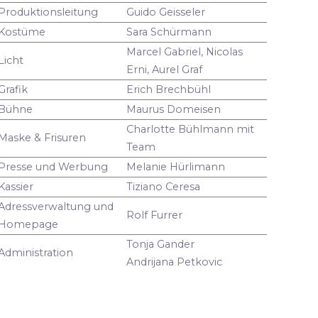
Produktionsleitung
Guido Geisseler
Kostüme
Sara Schürmann
Marcel Gabriel, Nicolas
Licht
Erni, Aurel Graf
Grafik
Erich Brechbühl
Bühne
Maurus Domeisen
Charlotte Bühlmann mit
Maske & Frisuren
Team
Presse und Werbung
Melanie Hürlimann
Kassier
Tiziano Ceresa
Adressverwaltung und
Rolf Furrer
Homepage
Tonja Gander
Administration
Andrijana Petkovic