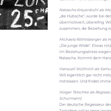
Natascha Kreyenbühl als Meye
„die Hübsche“, wurde bei de
übermotiviert, übereifrig. Wi
zusammen, die Beziehung ist
Michaela Röthlisberger als M
„Die junge Wilde“. Etwas rot
Im Beziehungsstress wegen i
Natascha. Kommt dem Hansu
Hansueli Wüthrich als Samue
Will eigentlich gar nicht mit
mitreissen. Und findet imme
Holger Tetschke als Regisseu
Schürmann)
Der deutsche Regiesseur der s
Trotzdem will er seine Insz