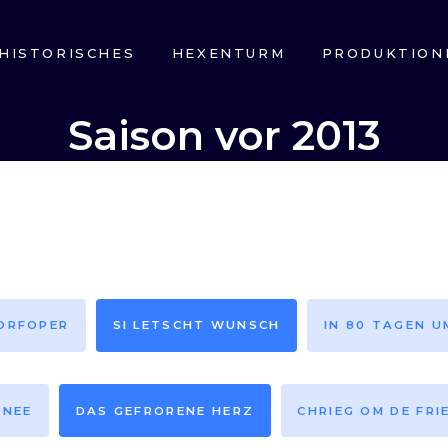
HISTORISCHES
HEXENTURM
PRODUKTION
Saison vor 2013
DORFOPER
SI LETSCHT WUNSCH
IN 80 TAGEN U
HNEE
DAS GEFRORENE HERZ
CHRIEG OM DE FRI