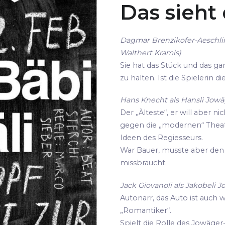
Das sieht
Dagmar Brenzikofer-Aeschli
Walthert Kramis)
Sie hat das Stück und das gan
zu halten. Ist die Spielerin 
Hans Knecht als Hansli Jowäg
Der „Älteste“, er will aber ni
gegen die „modernen“ Thea
Ideen des Regiesseurs.
War Bauer, musste aber den 
missbraucht.
Jack Giovanoli als Jakobeli J
Autonarr, das Auto ist auch 
„Romantiker“.
Spielt die Rolle des Jowäger