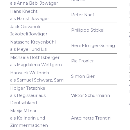
als Anna Bäbi Jowäger
Hans Knecht
Peter Naef
als Hansli Jowäger
Jack Giovanoli
Philippo Stickel
Jakobeli Jowäger
Natascha Kreyenbühl
t
Beni Elmiger-Schrag
als Meyeli und Lisi
Michaela Röthlisberger
Pia Troxler
als Magdalena Wettgern
Hansueli Wüthrich
Simon Bieri
als Samuel Schwarz, Sami
Holger Tetschke
als Regisseur aus
Viktor Schürmann
Deutschland
Marija Mlinar
als Kellnerin und
Antoinette Trentini
Zimmermädchen