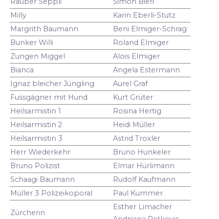
Räuber Seppli
Simon Bieri
Milly
Karin Eberli-Stutz
Margrith Baumann
Beni Elmiger-Schrag
Bunker Willi
Roland Elmiger
Zungen Miggel
Alois Elmiger
Bianca
Angela Estermann
Ignaz bleicher Jüngling
Aurel Graf
Fussgägner mit Hund
Kurt Grüter
Heilsarmistin 1
Rosina Hertig
Heilsarmistin 2
Heidi Müller
Heilsarmistin 3
Astrid Troxler
Herr Wiederkehr
Bruno Hunkeler
Bruno Polizist
Elmar Hürlimann
Schaagi Baumann
Rudolf Kaufmann
Müller 3 Polizeikoporal
Paul Kummer
Esther Limacher
Zürcherin
Andrijana Petkovic