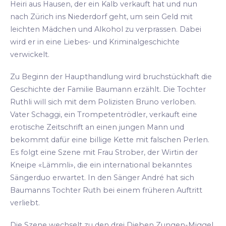
Heiri aus Hausen, der ein Kalb verkauft hat und nun
nach Zürich ins Niederdorf geht, um sein Geld mit
leichten Mädchen und Alkohol zu verprassen. Dabei
wird er in eine Liebes- und Kriminalgeschichte
verwickelt.
Zu Beginn der Haupthandlung wird bruchstückhaft die
Geschichte der Familie Baumann erzählt. Die Tochter
Ruthli will sich mit dem Polizisten Bruno verloben.
Vater Schaggi, ein Trompetentrödler, verkauft eine
erotische Zeitschrift an einen jungen Mann und
bekommt dafür eine billige Kette mit falschen Perlen.
Es folgt eine Szene mit Frau Strober, der Wirtin der
Kneipe «Lämmli», die ein international bekanntes
Sängerduo erwartet. In den Sänger André hat sich
Baumanns Tochter Ruth bei einem früheren Auftritt
verliebt.
Die Szene wechselt zu den drei Dieben Zungen-Miggel,