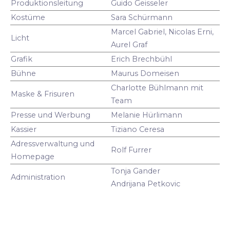
Produktionsleitung
Guido Geisseler
Kostüme
Sara Schürmann
Marcel Gabriel, Nicolas Erni,
Licht
Aurel Graf
Grafik
Erich Brechbühl
Bühne
Maurus Domeisen
Charlotte Bühlmann mit
Maske & Frisuren
Team
Presse und Werbung
Melanie Hürlimann
Kassier
Tiziano Ceresa
Adressverwaltung und
Rolf Furrer
Homepage
Tonja Gander
Administration
Andrijana Petkovic