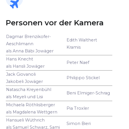
Personen vor der Kamera
Dagmar Brenzikofer-
Edith Walthert
Aeschlimann
Kramis
als Anna Bäbi Jowäger
Hans Knecht
Peter Naef
als Hansli Jowäger
Jack Giovanoli
Philippo Stickel
Jakobeli Jowäger
Natascha Kreyenbühl
Beni Elmiger-Schrag
als Meyeli und Lisi
Michaela Röthlisberger
Pia Troxler
als Magdalena Wettgern
Hansueli Wüthrich
Simon Bieri
als Samuel Schwarz, Sami