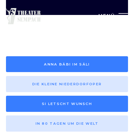
MENÜ
Saison vor 2013
ANNA BÄBI IM SÄLI
DIE KLEINE NIEDERDORFOPER
SI LETSCHT WUNSCH
IN 80 TAGEN UM DIE WELT