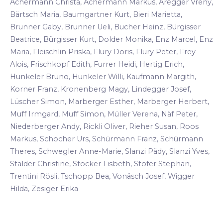
Achermann Christa, Achermann Markus, Aregger Vreny,
Bärtsch Maria, Baumgartner Kurt, Bieri Marietta,
Brunner Gaby, Brunner Ueli, Bucher Heinz, Bürgisser
Beatrice, Bürgisser Kurt, Dolder Monika, Enz Marcel, Enz
Maria, Fleischlin Priska, Flury Doris, Flury Peter, Frey
Alois, Frischkopf Edith, Furrer Heidi, Hertig Erich,
Hunkeler Bruno, Hunkeler Willi, Kaufmann Margith,
Korner Franz, Kronenberg Magy, Lindegger Josef,
Lüscher Simon, Marberger Esther, Marberger Herbert,
Muff Irmgard, Muff Simon, Müller Verena, Näf Peter,
Niederberger Andy, Rickli Oliver, Rieher Susan, Roos
Markus, Schocher Urs, Schürmann Franz, Schürmann
Theres, Schwegler Anne-Marie, Slanzi Pädy, Slanzi Yves,
Stalder Christine, Stocker Lisbeth, Stofer Stephan,
Trentini Rösli, Tschopp Bea, Vonäsch Josef, Wigger
Hilda, Zesiger Erika