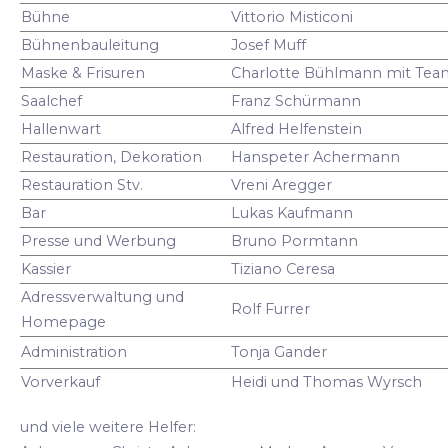
Bühne
Vittorio Misticoni
Bühnenbauleitung
Josef Muff
Maske & Frisuren
Charlotte Bühlmann mit Tea
Saalchef
Franz Schürmann
Hallenwart
Alfred Helfenstein
Restauration, Dekoration
Hanspeter Achermann
Restauration Stv.
Vreni Aregger
Bar
Lukas Kaufmann
Presse und Werbung
Bruno Pormtann
Kassier
Tiziano Ceresa
Adressverwaltung und
Rolf Furrer
Homepage
Administration
Tonja Gander
Vorverkauf
Heidi und Thomas Wyrsch
und viele weitere Helfer: