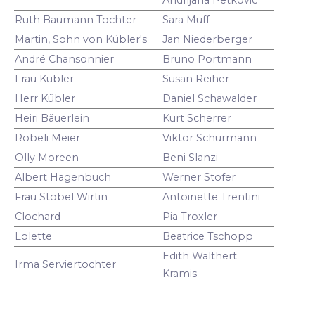
Ruth Baumann Tochter
Sara Muff
Martin, Sohn von Kübler's
Jan Niederberger
André Chansonnier
Bruno Portmann
Frau Kübler
Susan Reiher
Herr Kübler
Daniel Schawalder
Heiri Bäuerlein
Kurt Scherrer
Röbeli Meier
Viktor Schürmann
Olly Moreen
Beni Slanzi
Albert Hagenbuch
Werner Stofer
Frau Stobel Wirtin
Antoinette Trentini
Clochard
Pia Troxler
Lolette
Beatrice Tschopp
Edith Walthert
Irma Serviertochter
Kramis