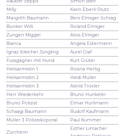
Räuber Seppli
Simon Bieri
Milly
Karin Eberli-Stutz
Margrith Baumann
Beni Elmiger-Schrag
Bunker Willi
Roland Elmiger
Zungen Miggel
Alois Elmiger
Bianca
Angela Estermann
Ignaz bleicher Jüngling
Aurel Graf
Fussgägner mit Hund
Kurt Grüter
Heilsarmistin 1
Rosina Hertig
Heilsarmistin 2
Heidi Müller
Heilsarmistin 3
Astrid Troxler
Herr Wiederkehr
Bruno Hunkeler
Bruno Polizist
Elmar Hürlimann
Schaagi Baumann
Rudolf Kaufmann
Müller 3 Polizeikoporal
Paul Kummer
Esther Limacher
Zürcherin
Andrijana Petkovic