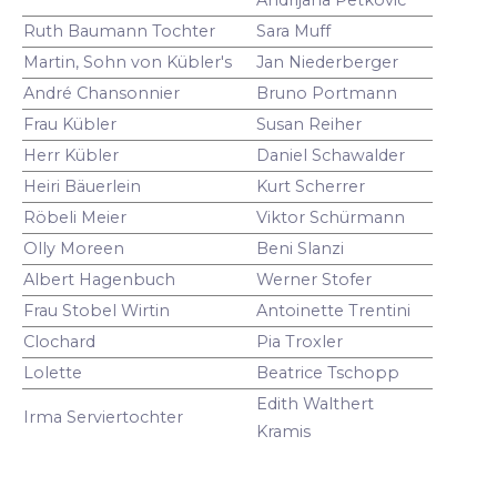
Ruth Baumann Tochter
Sara Muff
Martin, Sohn von Kübler's
Jan Niederberger
André Chansonnier
Bruno Portmann
Frau Kübler
Susan Reiher
Herr Kübler
Daniel Schawalder
Heiri Bäuerlein
Kurt Scherrer
Röbeli Meier
Viktor Schürmann
Olly Moreen
Beni Slanzi
Albert Hagenbuch
Werner Stofer
Frau Stobel Wirtin
Antoinette Trentini
Clochard
Pia Troxler
Lolette
Beatrice Tschopp
Edith Walthert
Irma Serviertochter
Kramis