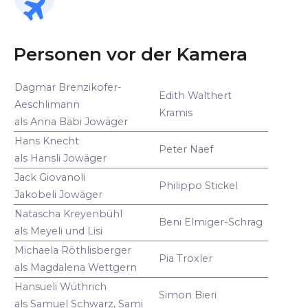
Personen vor der Kamera
Dagmar Brenzikofer-
Edith Walthert
Aeschlimann
Kramis
als Anna Bäbi Jowäger
Hans Knecht
Peter Naef
als Hansli Jowäger
Jack Giovanoli
Philippo Stickel
Jakobeli Jowäger
Natascha Kreyenbühl
Beni Elmiger-Schrag
als Meyeli und Lisi
Michaela Röthlisberger
Pia Troxler
als Magdalena Wettgern
Hansueli Wüthrich
Simon Bieri
als Samuel Schwarz, Sami