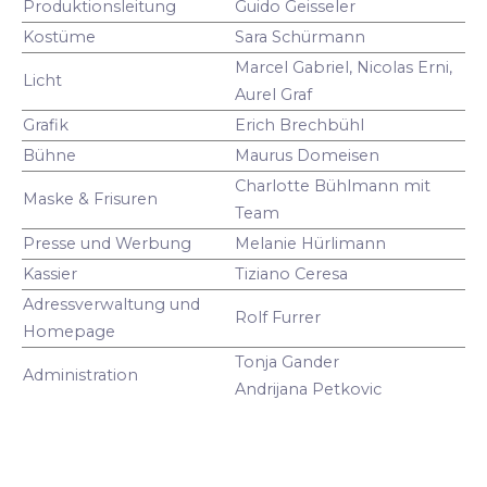
Produktionsleitung
Guido Geisseler
Kostüme
Sara Schürmann
Marcel Gabriel, Nicolas Erni,
Licht
Aurel Graf
Grafik
Erich Brechbühl
Bühne
Maurus Domeisen
Charlotte Bühlmann mit
Maske & Frisuren
Team
Presse und Werbung
Melanie Hürlimann
Kassier
Tiziano Ceresa
Adressverwaltung und
Rolf Furrer
Homepage
Tonja Gander
Administration
Andrijana Petkovic