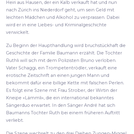
Heiri aus Hausen, der ein Kalb verkauft hat und nun
nach Zürich ins Niederdorf geht, um sein Geld mit
leichten Mädchen und Alkohol zu verprassen. Dabei
wird er in eine Liebes- und Kriminalgeschichte
verwickelt.
Zu Beginn der Haupthandlung wird bruchstückhaft die
Geschichte der Familie Baumann erzählt. Die Tochter
Ruthli will sich mit dem Polizisten Bruno verloben.
Vater Schaggi, ein Trompetentrödler, verkauft eine
erotische Zeitschrift an einen jungen Mann und
bekommt dafür eine billige Kette mit falschen Perlen.
Es folgt eine Szene mit Frau Strober, der Wirtin der
Kneipe «Lämmli», die ein international bekanntes
Sängerduo erwartet. In den Sänger André hat sich
Baumanns Tochter Ruth bei einem früheren Auftritt
verliebt.
Die Szene wechselt zu den drei Dieben Zungen-Miggel,