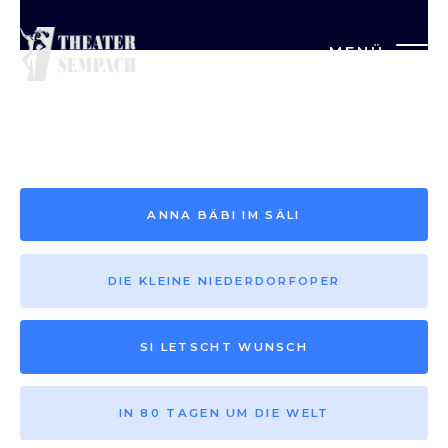
MENÜ
Saison vor 2013
ANNA BÄBI IM SÄLI
DIE KLEINE NIEDERDORFOPER
SI LETSCHT WUNSCH
IN 80 TAGEN UM DIE WELT