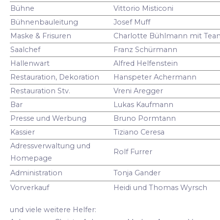
Bühne
Vittorio Misticoni
Bühnenbauleitung
Josef Muff
Maske & Frisuren
Charlotte Bühlmann mit Tea
Saalchef
Franz Schürmann
Hallenwart
Alfred Helfenstein
Restauration, Dekoration
Hanspeter Achermann
Restauration Stv.
Vreni Aregger
Bar
Lukas Kaufmann
Presse und Werbung
Bruno Pormtann
Kassier
Tiziano Ceresa
Adressverwaltung und
Rolf Furrer
Homepage
Administration
Tonja Gander
Vorverkauf
Heidi und Thomas Wyrsch
und viele weitere Helfer: