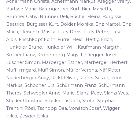
Achermann Christa, Achermann Markus, Aregger Vreny,
Bärtsch Maria, Baumgartner Kurt, Bieri Marietta,
Brunner Gaby, Brunner Ueli, Bucher Heinz, Bürgisser
Beatrice, Bürgisser Kurt, Dolder Monika, Enz Marcel, Enz
Maria, Fleischlin Priska, Flury Doris, Flury Peter, Frey
Alois, Frischkopf Edith, Furrer Heidi, Hertig Erich,
Hunkeler Bruno, Hunkeler Willi, Kaufmann Margith,
Korner Franz, Kronenberg Magy, Lindegger Josef,
Lüscher Simon, Marberger Esther, Marberger Herbert,
Muff Irmgard, Muff Simon, Müller Verena, Näf Peter,
Niederberger Andy, Rickli Oliver, Rieher Susan, Roos
Markus, Schocher Urs, Schürmann Franz, Schürmann
Theres, Schwegler Anne-Marie, Slanzi Pädy, Slanzi Yves,
Stalder Christine, Stocker Lisbeth, Stofer Stephan,
Trentini Rösli, Tschopp Bea, Vonäsch Josef, Wigger
Hilda, Zesiger Erika