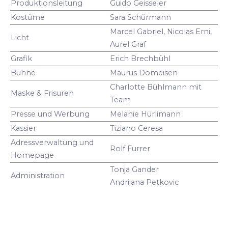
Produktionsleitung
Guido Geisseler
Kostüme
Sara Schürmann
Marcel Gabriel, Nicolas Erni,
Licht
Aurel Graf
Grafik
Erich Brechbühl
Bühne
Maurus Domeisen
Charlotte Bühlmann mit
Maske & Frisuren
Team
Presse und Werbung
Melanie Hürlimann
Kassier
Tiziano Ceresa
Adressverwaltung und
Rolf Furrer
Homepage
Tonja Gander
Administration
Andrijana Petkovic