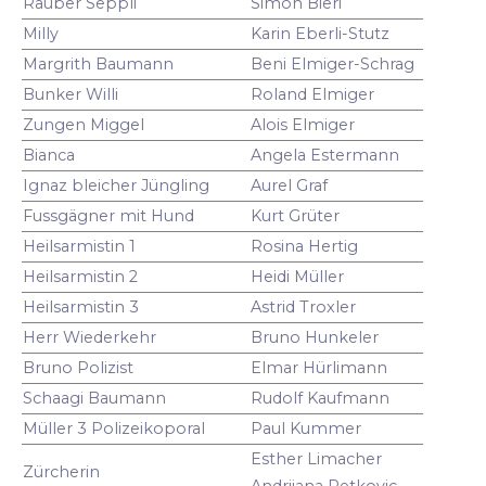
Räuber Seppli
Simon Bieri
Milly
Karin Eberli-Stutz
Margrith Baumann
Beni Elmiger-Schrag
Bunker Willi
Roland Elmiger
Zungen Miggel
Alois Elmiger
Bianca
Angela Estermann
Ignaz bleicher Jüngling
Aurel Graf
Fussgägner mit Hund
Kurt Grüter
Heilsarmistin 1
Rosina Hertig
Heilsarmistin 2
Heidi Müller
Heilsarmistin 3
Astrid Troxler
Herr Wiederkehr
Bruno Hunkeler
Bruno Polizist
Elmar Hürlimann
Schaagi Baumann
Rudolf Kaufmann
Müller 3 Polizeikoporal
Paul Kummer
Esther Limacher
Zürcherin
Andrijana Petkovic