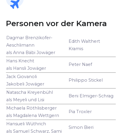
Personen vor der Kamera
Dagmar Brenzikofer-
Edith Walthert
Aeschlimann
Kramis
als Anna Bäbi Jowäger
Hans Knecht
Peter Naef
als Hansli Jowäger
Jack Giovanoli
Philippo Stickel
Jakobeli Jowäger
Natascha Kreyenbühl
Beni Elmiger-Schrag
als Meyeli und Lisi
Michaela Röthlisberger
Pia Troxler
als Magdalena Wettgern
Hansueli Wüthrich
Simon Bieri
als Samuel Schwarz, Sami