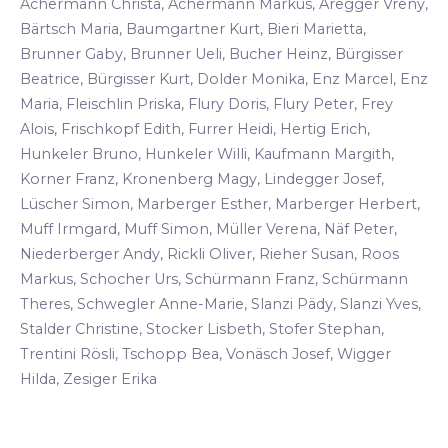
Achermann Christa, Achermann Markus, Aregger Vreny,
Bärtsch Maria, Baumgartner Kurt, Bieri Marietta,
Brunner Gaby, Brunner Ueli, Bucher Heinz, Bürgisser
Beatrice, Bürgisser Kurt, Dolder Monika, Enz Marcel, Enz
Maria, Fleischlin Priska, Flury Doris, Flury Peter, Frey
Alois, Frischkopf Edith, Furrer Heidi, Hertig Erich,
Hunkeler Bruno, Hunkeler Willi, Kaufmann Margith,
Korner Franz, Kronenberg Magy, Lindegger Josef,
Lüscher Simon, Marberger Esther, Marberger Herbert,
Muff Irmgard, Muff Simon, Müller Verena, Näf Peter,
Niederberger Andy, Rickli Oliver, Rieher Susan, Roos
Markus, Schocher Urs, Schürmann Franz, Schürmann
Theres, Schwegler Anne-Marie, Slanzi Pädy, Slanzi Yves,
Stalder Christine, Stocker Lisbeth, Stofer Stephan,
Trentini Rösli, Tschopp Bea, Vonäsch Josef, Wigger
Hilda, Zesiger Erika