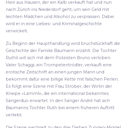
Heiri aus Hausen, der ein Kalb verkauft hat und nun
nach Zürich ins Niederdorf geht, um sein Geld mit
leichten Mädchen und Alkohol zu verprassen. Dabei
wird er in eine Liebes- und Kriminalgeschichte
verwickelt.
Zu Beginn der Haupthandlung wird bruchstückhaft die
Geschichte der Familie Baumann erzählt. Die Tochter
Ruthli will sich mit dem Polizisten Bruno verloben.
Vater Schaggi, ein Trompetentrödler, verkauft eine
erotische Zeitschrift an einen jungen Mann und
bekommt dafür eine billige Kette mit falschen Perlen.
Es folgt eine Szene mit Frau Strober, der Wirtin der
Kneipe «Lämmli», die ein international bekanntes
Sängerduo erwartet. In den Sänger André hat sich
Baumanns Tochter Ruth bei einem früheren Auftritt
verliebt.
Die Szene wechselt zu den drei Dieben Zungen-Miggel,