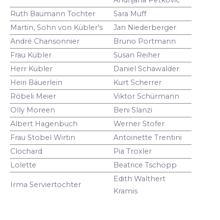
Ruth Baumann Tochter
Sara Muff
Martin, Sohn von Kübler's
Jan Niederberger
André Chansonnier
Bruno Portmann
Frau Kübler
Susan Reiher
Herr Kübler
Daniel Schawalder
Heiri Bäuerlein
Kurt Scherrer
Röbeli Meier
Viktor Schürmann
Olly Moreen
Beni Slanzi
Albert Hagenbuch
Werner Stofer
Frau Stobel Wirtin
Antoinette Trentini
Clochard
Pia Troxler
Lolette
Beatrice Tschopp
Edith Walthert
Irma Serviertochter
Kramis