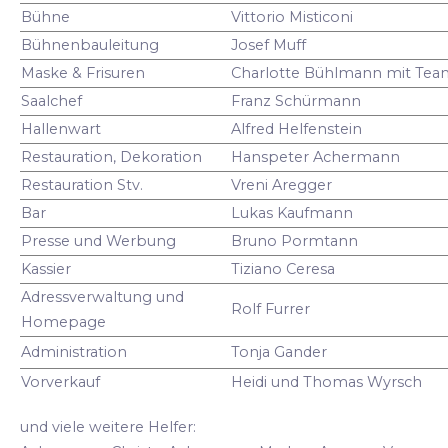
Bühne
Vittorio Misticoni
Bühnenbauleitung
Josef Muff
Maske & Frisuren
Charlotte Bühlmann mit Tea
Saalchef
Franz Schürmann
Hallenwart
Alfred Helfenstein
Restauration, Dekoration
Hanspeter Achermann
Restauration Stv.
Vreni Aregger
Bar
Lukas Kaufmann
Presse und Werbung
Bruno Pormtann
Kassier
Tiziano Ceresa
Adressverwaltung und
Rolf Furrer
Homepage
Administration
Tonja Gander
Vorverkauf
Heidi und Thomas Wyrsch
und viele weitere Helfer: