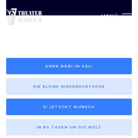
MENÜ
Saison vor 2013
ANNA BÄBI IM SÄLI
DIE KLEINE NIEDERDORFOPER
SI LETSCHT WUNSCH
IN 80 TAGEN UM DIE WELT