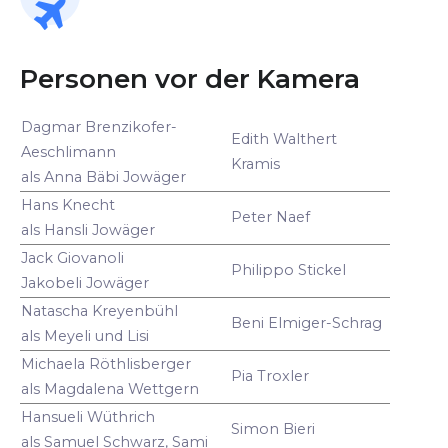
Personen vor der Kamera
Dagmar Brenzikofer-
Edith Walthert
Aeschlimann
Kramis
als Anna Bäbi Jowäger
Hans Knecht
Peter Naef
als Hansli Jowäger
Jack Giovanoli
Philippo Stickel
Jakobeli Jowäger
Natascha Kreyenbühl
Beni Elmiger-Schrag
als Meyeli und Lisi
Michaela Röthlisberger
Pia Troxler
als Magdalena Wettgern
Hansueli Wüthrich
Simon Bieri
als Samuel Schwarz, Sami