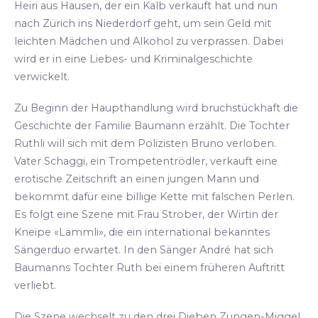
Heiri aus Hausen, der ein Kalb verkauft hat und nun
nach Zürich ins Niederdorf geht, um sein Geld mit
leichten Mädchen und Alkohol zu verprassen. Dabei
wird er in eine Liebes- und Kriminalgeschichte
verwickelt.
Zu Beginn der Haupthandlung wird bruchstückhaft die
Geschichte der Familie Baumann erzählt. Die Tochter
Ruthli will sich mit dem Polizisten Bruno verloben.
Vater Schaggi, ein Trompetentrödler, verkauft eine
erotische Zeitschrift an einen jungen Mann und
bekommt dafür eine billige Kette mit falschen Perlen.
Es folgt eine Szene mit Frau Strober, der Wirtin der
Kneipe «Lämmli», die ein international bekanntes
Sängerduo erwartet. In den Sänger André hat sich
Baumanns Tochter Ruth bei einem früheren Auftritt
verliebt.
Die Szene wechselt zu den drei Dieben Zungen-Miggel,