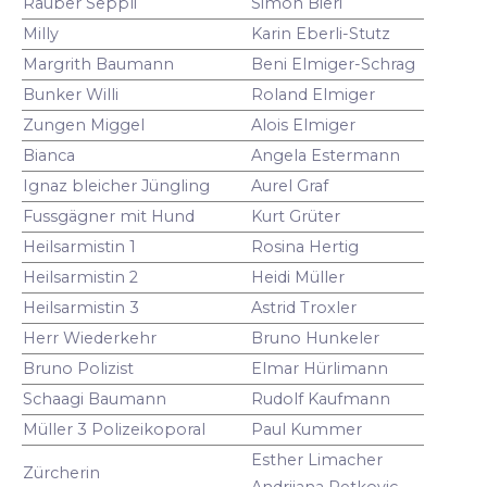
Räuber Seppli
Simon Bieri
Milly
Karin Eberli-Stutz
Margrith Baumann
Beni Elmiger-Schrag
Bunker Willi
Roland Elmiger
Zungen Miggel
Alois Elmiger
Bianca
Angela Estermann
Ignaz bleicher Jüngling
Aurel Graf
Fussgägner mit Hund
Kurt Grüter
Heilsarmistin 1
Rosina Hertig
Heilsarmistin 2
Heidi Müller
Heilsarmistin 3
Astrid Troxler
Herr Wiederkehr
Bruno Hunkeler
Bruno Polizist
Elmar Hürlimann
Schaagi Baumann
Rudolf Kaufmann
Müller 3 Polizeikoporal
Paul Kummer
Esther Limacher
Zürcherin
Andrijana Petkovic