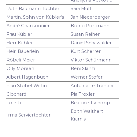
Ruth Baumann Tochter
Sara Muff
Martin, Sohn von Kübler's
Jan Niederberger
André Chansonnier
Bruno Portmann
Frau Kübler
Susan Reiher
Herr Kübler
Daniel Schawalder
Heiri Bäuerlein
Kurt Scherrer
Röbeli Meier
Viktor Schürmann
Olly Moreen
Beni Slanzi
Albert Hagenbuch
Werner Stofer
Frau Stobel Wirtin
Antoinette Trentini
Clochard
Pia Troxler
Lolette
Beatrice Tschopp
Edith Walthert
Irma Serviertochter
Kramis