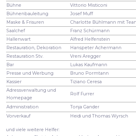
Bühne
Vittorio Misticoni
Bühnenbauleitung
Josef Muff
Maske & Frisuren
Charlotte Bühlmann mit Tea
Saalchef
Franz Schürmann
Hallenwart
Alfred Helfenstein
Restauration, Dekoration
Hanspeter Achermann
Restauration Stv.
Vreni Aregger
Bar
Lukas Kaufmann
Presse und Werbung
Bruno Pormtann
Kassier
Tiziano Ceresa
Adressverwaltung und
Rolf Furrer
Homepage
Administration
Tonja Gander
Vorverkauf
Heidi und Thomas Wyrsch
und viele weitere Helfer: