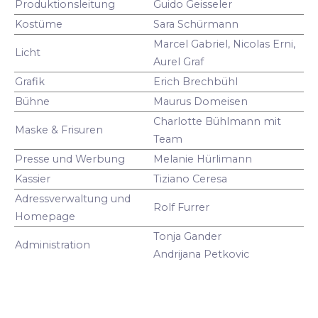
Produktionsleitung
Guido Geisseler
Kostüme
Sara Schürmann
Marcel Gabriel, Nicolas Erni,
Licht
Aurel Graf
Grafik
Erich Brechbühl
Bühne
Maurus Domeisen
Charlotte Bühlmann mit
Maske & Frisuren
Team
Presse und Werbung
Melanie Hürlimann
Kassier
Tiziano Ceresa
Adressverwaltung und
Rolf Furrer
Homepage
Tonja Gander
Administration
Andrijana Petkovic