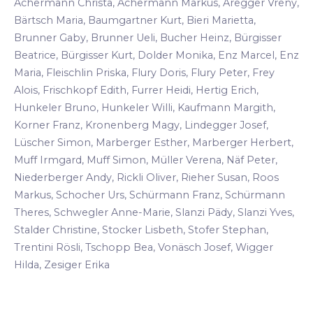
Achermann Christa, Achermann Markus, Aregger Vreny,
Bärtsch Maria, Baumgartner Kurt, Bieri Marietta,
Brunner Gaby, Brunner Ueli, Bucher Heinz, Bürgisser
Beatrice, Bürgisser Kurt, Dolder Monika, Enz Marcel, Enz
Maria, Fleischlin Priska, Flury Doris, Flury Peter, Frey
Alois, Frischkopf Edith, Furrer Heidi, Hertig Erich,
Hunkeler Bruno, Hunkeler Willi, Kaufmann Margith,
Korner Franz, Kronenberg Magy, Lindegger Josef,
Lüscher Simon, Marberger Esther, Marberger Herbert,
Muff Irmgard, Muff Simon, Müller Verena, Näf Peter,
Niederberger Andy, Rickli Oliver, Rieher Susan, Roos
Markus, Schocher Urs, Schürmann Franz, Schürmann
Theres, Schwegler Anne-Marie, Slanzi Pädy, Slanzi Yves,
Stalder Christine, Stocker Lisbeth, Stofer Stephan,
Trentini Rösli, Tschopp Bea, Vonäsch Josef, Wigger
Hilda, Zesiger Erika