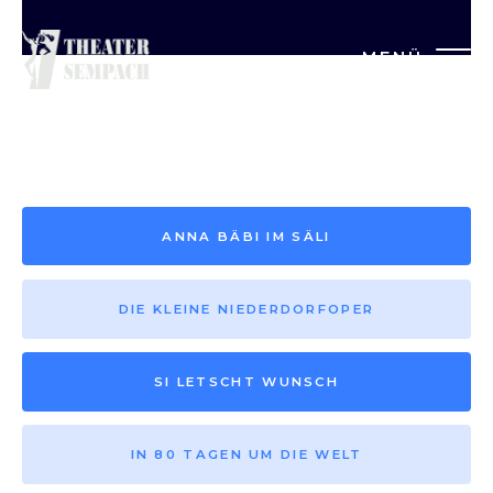
MENÜ
Saison vor 2013
ANNA BÄBI IM SÄLI
DIE KLEINE NIEDERDORFOPER
SI LETSCHT WUNSCH
IN 80 TAGEN UM DIE WELT