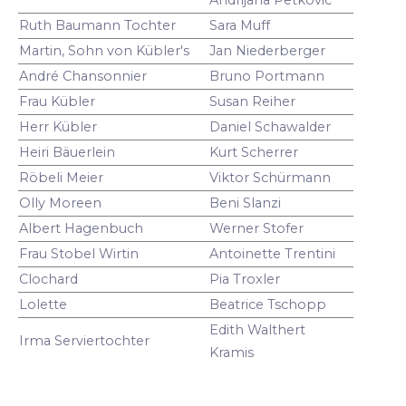
Ruth Baumann Tochter
Sara Muff
Martin, Sohn von Kübler's
Jan Niederberger
André Chansonnier
Bruno Portmann
Frau Kübler
Susan Reiher
Herr Kübler
Daniel Schawalder
Heiri Bäuerlein
Kurt Scherrer
Röbeli Meier
Viktor Schürmann
Olly Moreen
Beni Slanzi
Albert Hagenbuch
Werner Stofer
Frau Stobel Wirtin
Antoinette Trentini
Clochard
Pia Troxler
Lolette
Beatrice Tschopp
Edith Walthert
Irma Serviertochter
Kramis