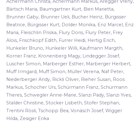
Achermann Christa, Achermann Markus, Aregger Vreny,
Bärtsch Maria, Baumgartner Kurt, Bieri Marietta,
Brunner Gaby, Brunner Ueli, Bucher Heinz, Bürgisser
Beatrice, Bürgisser Kurt, Dolder Monika, Enz Marcel, Enz
Maria, Fleischlin Priska, Flury Doris, Flury Peter, Frey
Alois, Frischkopf Edith, Furrer Heidi, Hertig Erich,
Hunkeler Bruno, Hunkeler Willi, Kaufmann Margith,
Korner Franz, Kronenberg Magy, Lindegger Josef,
Lüscher Simon, Marberger Esther, Marberger Herbert,
Muff Irmgard, Muff Simon, Müller Verena, Näf Peter,
Niederberger Andy, Rickli Oliver, Rieher Susan, Roos
Markus, Schocher Urs, Schürmann Franz, Schürmann
Theres, Schwegler Anne-Marie, Slanzi Pädy, Slanzi Yves,
Stalder Christine, Stocker Lisbeth, Stofer Stephan,
Trentini Rösli, Tschopp Bea, Vonäsch Josef, Wigger
Hilda, Zesiger Erika