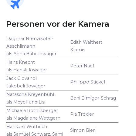
Personen vor der Kamera
Dagmar Brenzikofer-
Edith Walthert
Aeschlimann
Kramis
als Anna Bäbi Jowäger
Hans Knecht
Peter Naef
als Hansli Jowäger
Jack Giovanoli
Philippo Stickel
Jakobeli Jowäger
Natascha Kreyenbühl
Beni Elmiger-Schrag
als Meyeli und Lisi
Michaela Röthlisberger
Pia Troxler
als Magdalena Wettgern
Hansueli Wüthrich
Simon Bieri
als Samuel Schwarz, Sami