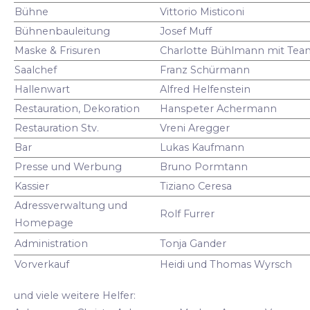
Bühne
Vittorio Misticoni
Bühnenbauleitung
Josef Muff
Maske & Frisuren
Charlotte Bühlmann mit Tea
Saalchef
Franz Schürmann
Hallenwart
Alfred Helfenstein
Restauration, Dekoration
Hanspeter Achermann
Restauration Stv.
Vreni Aregger
Bar
Lukas Kaufmann
Presse und Werbung
Bruno Pormtann
Kassier
Tiziano Ceresa
Adressverwaltung und
Rolf Furrer
Homepage
Administration
Tonja Gander
Vorverkauf
Heidi und Thomas Wyrsch
und viele weitere Helfer: