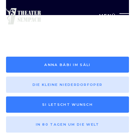
MENÜ
Saison vor 2013
ANNA BÄBI IM SÄLI
DIE KLEINE NIEDERDORFOPER
SI LETSCHT WUNSCH
IN 80 TAGEN UM DIE WELT