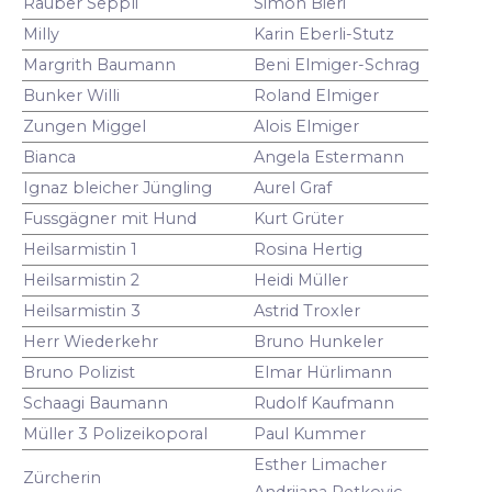
Räuber Seppli
Simon Bieri
Milly
Karin Eberli-Stutz
Margrith Baumann
Beni Elmiger-Schrag
Bunker Willi
Roland Elmiger
Zungen Miggel
Alois Elmiger
Bianca
Angela Estermann
Ignaz bleicher Jüngling
Aurel Graf
Fussgägner mit Hund
Kurt Grüter
Heilsarmistin 1
Rosina Hertig
Heilsarmistin 2
Heidi Müller
Heilsarmistin 3
Astrid Troxler
Herr Wiederkehr
Bruno Hunkeler
Bruno Polizist
Elmar Hürlimann
Schaagi Baumann
Rudolf Kaufmann
Müller 3 Polizeikoporal
Paul Kummer
Esther Limacher
Zürcherin
Andrijana Petkovic