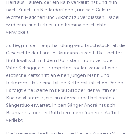
Heiri aus Hausen, der ein Kalb verkauft hat und nun
nach Zürich ins Niederdorf geht, um sein Geld mit
leichten Mädchen und Alkohol zu verprassen. Dabei
wird er in eine Liebes- und Kriminalgeschichte
verwickelt.
Zu Beginn der Haupthandlung wird bruchstückhaft die
Geschichte der Familie Baumann erzählt. Die Tochter
Ruthli will sich mit dem Polizisten Bruno verloben.
Vater Schaggi, ein Trompetentrödler, verkauft eine
erotische Zeitschrift an einen jungen Mann und
bekommt dafür eine billige Kette mit falschen Perlen.
Es folgt eine Szene mit Frau Strober, der Wirtin der
Kneipe «Lämmli», die ein international bekanntes
Sängerduo erwartet. In den Sänger André hat sich
Baumanns Tochter Ruth bei einem früheren Auftritt
verliebt.
Die Szene wechselt zu den drei Dieben Zungen-Miggel,