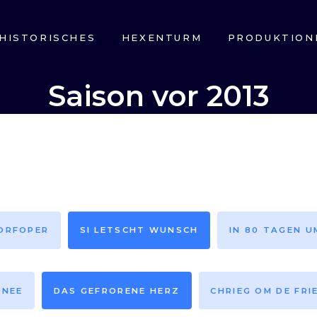
HISTORISCHES
HEXENTURM
PRODUKTION
Saison vor 2013
DORFOPER
SI LETSCHT WUNSCH
IN 80 TAGEN U
HNEE
DAS GEFRORENE HERZ
CHRIEG OM DE FRI