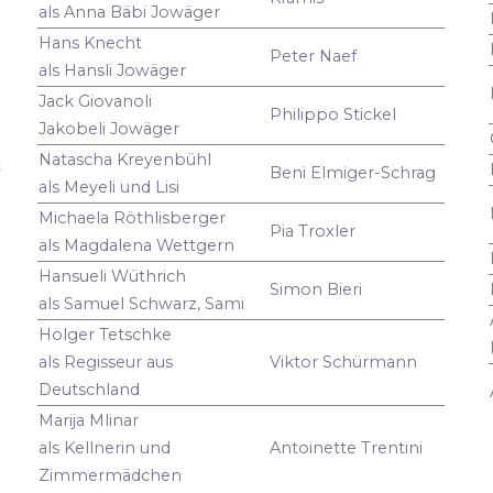
als Anna Bäbi Jowäger
Hans Knecht
Peter Naef
als Hansli Jowäger
Jack Giovanoli
Philippo Stickel
Jakobeli Jowäger
Natascha Kreyenbühl
t
Beni Elmiger-Schrag
als Meyeli und Lisi
Michaela Röthlisberger
Pia Troxler
als Magdalena Wettgern
Hansueli Wüthrich
Simon Bieri
als Samuel Schwarz, Sami
Holger Tetschke
als Regisseur aus
Viktor Schürmann
Deutschland
Marija Mlinar
als Kellnerin und
Antoinette Trentini
Zimmermädchen