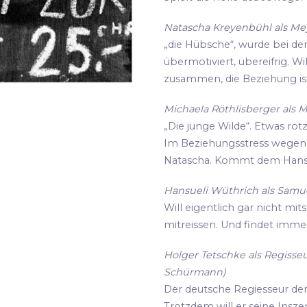
Natascha Kreyenbühl als Meye
„die Hübsche“, wurde bei de
übermotiviert, übereifrig. Wi
zusammen, die Beziehung ist
Michaela Röthlisberger als M
„Die junge Wilde“. Etwas rot
Im Beziehungsstress wegen i
Natascha. Kommt dem Hansu
Hansueli Wüthrich als Samue
Will eigentlich gar nicht mit
mitreissen. Und findet imme
Holger Tetschke als Regisseu
Schürmann)
Der deutsche Regiesseur der s
Trotzdem will er seine Insz