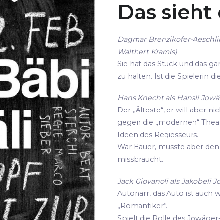
Das sieht
Dagmar Brenzikofer-Aeschli
Walthert Kramis)
Sie hat das Stück und das gan
zu halten. Ist die Spielerin 
Hans Knecht als Hansli Jowäg
Der „Älteste“, er will aber ni
gegen die „modernen“ Thea
Ideen des Regiesseurs.
War Bauer, musste aber den 
missbraucht.
Jack Giovanoli als Jakobeli J
Autonarr, das Auto ist auch 
„Romantiker“.
Spielt die Rolle des Jowäger