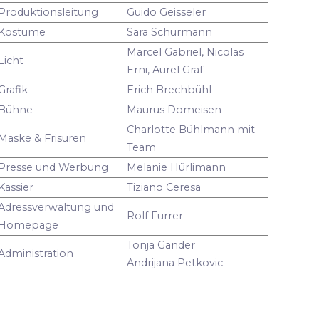
Produktionsleitung
Guido Geisseler
Kostüme
Sara Schürmann
Marcel Gabriel, Nicolas
Licht
Erni, Aurel Graf
Grafik
Erich Brechbühl
Bühne
Maurus Domeisen
Charlotte Bühlmann mit
Maske & Frisuren
Team
Presse und Werbung
Melanie Hürlimann
Kassier
Tiziano Ceresa
Adressverwaltung und
Rolf Furrer
Homepage
Tonja Gander
Administration
Andrijana Petkovic