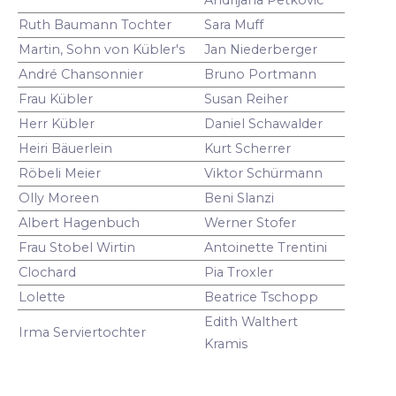
Ruth Baumann Tochter
Sara Muff
Martin, Sohn von Kübler's
Jan Niederberger
André Chansonnier
Bruno Portmann
Frau Kübler
Susan Reiher
Herr Kübler
Daniel Schawalder
Heiri Bäuerlein
Kurt Scherrer
Röbeli Meier
Viktor Schürmann
Olly Moreen
Beni Slanzi
Albert Hagenbuch
Werner Stofer
Frau Stobel Wirtin
Antoinette Trentini
Clochard
Pia Troxler
Lolette
Beatrice Tschopp
Edith Walthert
Irma Serviertochter
Kramis