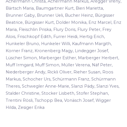
Achermann Christa, Achermann Markus, Aregger Vreny,
Bärtsch Maria, Baumgartner Kurt, Bieri Marietta,
Brunner Gaby, Brunner Ueli, Bucher Heinz, Bürgisser
Beatrice, Bürgisser Kurt, Dolder Monika, Enz Marcel, Enz
Maria, Fleischlin Priska, Flury Doris, Flury Peter, Frey
Alois, Frischkopf Edith, Furrer Heidi, Hertig Erich,
Hunkeler Bruno, Hunkeler Willi, Kaufmann Margith,
Korner Franz, Kronenberg Magy, Lindegger Josef,
Lüscher Simon, Marberger Esther, Marberger Herbert,
Muff Irmgard, Muff Simon, Müller Verena, Näf Peter,
Niederberger Andy, Rickli Oliver, Rieher Susan, Roos
Markus, Schocher Urs, Schürmann Franz, Schürmann
Theres, Schwegler Anne-Marie, Slanzi Pädy, Slanzi Yves,
Stalder Christine, Stocker Lisbeth, Stofer Stephan,
Trentini Rösli, Tschopp Bea, Vonäsch Josef, Wigger
Hilda, Zesiger Erika