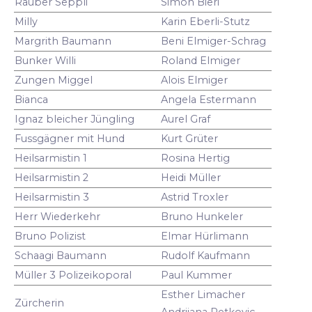
Räuber Seppli
Simon Bieri
Milly
Karin Eberli-Stutz
Margrith Baumann
Beni Elmiger-Schrag
Bunker Willi
Roland Elmiger
Zungen Miggel
Alois Elmiger
Bianca
Angela Estermann
Ignaz bleicher Jüngling
Aurel Graf
Fussgägner mit Hund
Kurt Grüter
Heilsarmistin 1
Rosina Hertig
Heilsarmistin 2
Heidi Müller
Heilsarmistin 3
Astrid Troxler
Herr Wiederkehr
Bruno Hunkeler
Bruno Polizist
Elmar Hürlimann
Schaagi Baumann
Rudolf Kaufmann
Müller 3 Polizeikoporal
Paul Kummer
Esther Limacher
Zürcherin
Andrijana Petkovic