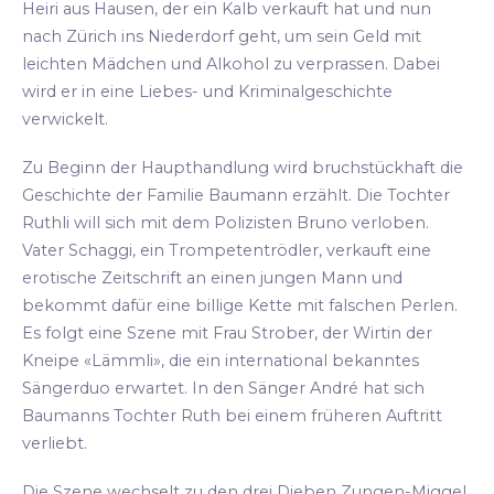
Heiri aus Hausen, der ein Kalb verkauft hat und nun
nach Zürich ins Niederdorf geht, um sein Geld mit
leichten Mädchen und Alkohol zu verprassen. Dabei
wird er in eine Liebes- und Kriminalgeschichte
verwickelt.
Zu Beginn der Haupthandlung wird bruchstückhaft die
Geschichte der Familie Baumann erzählt. Die Tochter
Ruthli will sich mit dem Polizisten Bruno verloben.
Vater Schaggi, ein Trompetentrödler, verkauft eine
erotische Zeitschrift an einen jungen Mann und
bekommt dafür eine billige Kette mit falschen Perlen.
Es folgt eine Szene mit Frau Strober, der Wirtin der
Kneipe «Lämmli», die ein international bekanntes
Sängerduo erwartet. In den Sänger André hat sich
Baumanns Tochter Ruth bei einem früheren Auftritt
verliebt.
Die Szene wechselt zu den drei Dieben Zungen-Miggel,