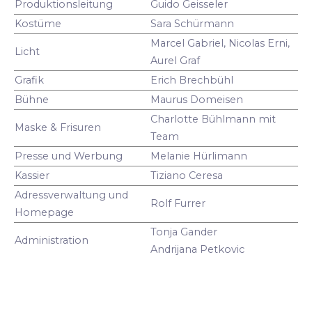
Produktionsleitung
Guido Geisseler
Kostüme
Sara Schürmann
Marcel Gabriel, Nicolas Erni,
Licht
Aurel Graf
Grafik
Erich Brechbühl
Bühne
Maurus Domeisen
Charlotte Bühlmann mit
Maske & Frisuren
Team
Presse und Werbung
Melanie Hürlimann
Kassier
Tiziano Ceresa
Adressverwaltung und
Rolf Furrer
Homepage
Tonja Gander
Administration
Andrijana Petkovic