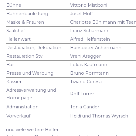
Bühne
Vittorio Misticoni
Bühnenbauleitung
Josef Muff
Maske & Frisuren
Charlotte Bühlmann mit Tea
Saalchef
Franz Schürmann
Hallenwart
Alfred Helfenstein
Restauration, Dekoration
Hanspeter Achermann
Restauration Stv.
Vreni Aregger
Bar
Lukas Kaufmann
Presse und Werbung
Bruno Pormtann
Kassier
Tiziano Ceresa
Adressverwaltung und
Rolf Furrer
Homepage
Administration
Tonja Gander
Vorverkauf
Heidi und Thomas Wyrsch
und viele weitere Helfer: