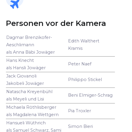
Personen vor der Kamera
Dagmar Brenzikofer-
Edith Walthert
Aeschlimann
Kramis
als Anna Bäbi Jowäger
Hans Knecht
Peter Naef
als Hansli Jowäger
Jack Giovanoli
Philippo Stickel
Jakobeli Jowäger
Natascha Kreyenbühl
Beni Elmiger-Schrag
als Meyeli und Lisi
Michaela Röthlisberger
Pia Troxler
als Magdalena Wettgern
Hansueli Wüthrich
Simon Bieri
als Samuel Schwarz, Sami