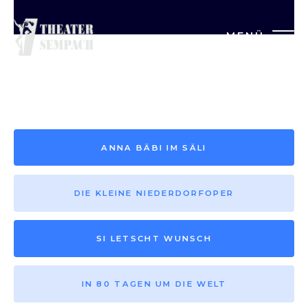
MENÜ
Saison vor 2013
ANNA BÄBI IM SÄLI
DIE KLEINE NIEDERDORFOPER
SI LETSCHT WUNSCH
IN 80 TAGEN UM DIE WELT