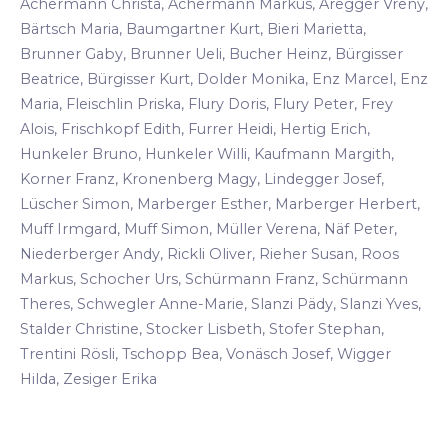
Achermann Christa, Achermann Markus, Aregger Vreny,
Bärtsch Maria, Baumgartner Kurt, Bieri Marietta,
Brunner Gaby, Brunner Ueli, Bucher Heinz, Bürgisser
Beatrice, Bürgisser Kurt, Dolder Monika, Enz Marcel, Enz
Maria, Fleischlin Priska, Flury Doris, Flury Peter, Frey
Alois, Frischkopf Edith, Furrer Heidi, Hertig Erich,
Hunkeler Bruno, Hunkeler Willi, Kaufmann Margith,
Korner Franz, Kronenberg Magy, Lindegger Josef,
Lüscher Simon, Marberger Esther, Marberger Herbert,
Muff Irmgard, Muff Simon, Müller Verena, Näf Peter,
Niederberger Andy, Rickli Oliver, Rieher Susan, Roos
Markus, Schocher Urs, Schürmann Franz, Schürmann
Theres, Schwegler Anne-Marie, Slanzi Pädy, Slanzi Yves,
Stalder Christine, Stocker Lisbeth, Stofer Stephan,
Trentini Rösli, Tschopp Bea, Vonäsch Josef, Wigger
Hilda, Zesiger Erika