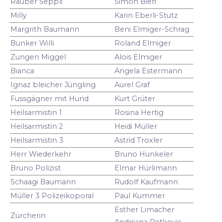
Räuber Seppli
Simon Bieri
Milly
Karin Eberli-Stutz
Margrith Baumann
Beni Elmiger-Schrag
Bunker Willi
Roland Elmiger
Zungen Miggel
Alois Elmiger
Bianca
Angela Estermann
Ignaz bleicher Jüngling
Aurel Graf
Fussgägner mit Hund
Kurt Grüter
Heilsarmistin 1
Rosina Hertig
Heilsarmistin 2
Heidi Müller
Heilsarmistin 3
Astrid Troxler
Herr Wiederkehr
Bruno Hunkeler
Bruno Polizist
Elmar Hürlimann
Schaagi Baumann
Rudolf Kaufmann
Müller 3 Polizeikoporal
Paul Kummer
Esther Limacher
Zürcherin
Andrijana Petkovic