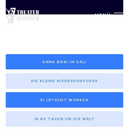
MENÜ
Saison vor 2013
ANNA BÄBI IM SÄLI
DIE KLEINE NIEDERDORFOPER
SI LETSCHT WUNSCH
IN 80 TAGEN UM DIE WELT