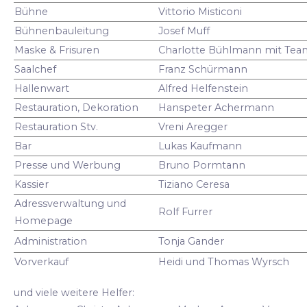
Bühne
Vittorio Misticoni
Bühnenbauleitung
Josef Muff
Maske & Frisuren
Charlotte Bühlmann mit Tea
Saalchef
Franz Schürmann
Hallenwart
Alfred Helfenstein
Restauration, Dekoration
Hanspeter Achermann
Restauration Stv.
Vreni Aregger
Bar
Lukas Kaufmann
Presse und Werbung
Bruno Pormtann
Kassier
Tiziano Ceresa
Adressverwaltung und
Rolf Furrer
Homepage
Administration
Tonja Gander
Vorverkauf
Heidi und Thomas Wyrsch
und viele weitere Helfer: