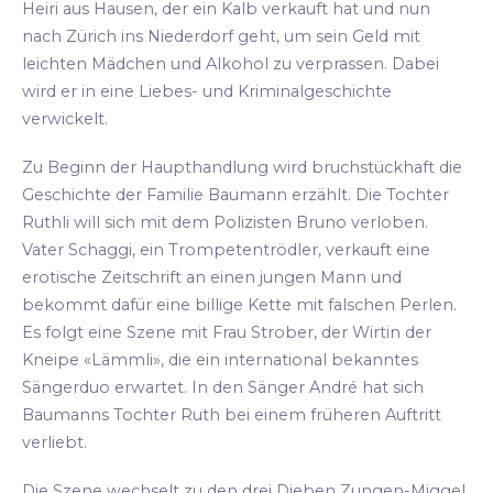
Heiri aus Hausen, der ein Kalb verkauft hat und nun
nach Zürich ins Niederdorf geht, um sein Geld mit
leichten Mädchen und Alkohol zu verprassen. Dabei
wird er in eine Liebes- und Kriminalgeschichte
verwickelt.
Zu Beginn der Haupthandlung wird bruchstückhaft die
Geschichte der Familie Baumann erzählt. Die Tochter
Ruthli will sich mit dem Polizisten Bruno verloben.
Vater Schaggi, ein Trompetentrödler, verkauft eine
erotische Zeitschrift an einen jungen Mann und
bekommt dafür eine billige Kette mit falschen Perlen.
Es folgt eine Szene mit Frau Strober, der Wirtin der
Kneipe «Lämmli», die ein international bekanntes
Sängerduo erwartet. In den Sänger André hat sich
Baumanns Tochter Ruth bei einem früheren Auftritt
verliebt.
Die Szene wechselt zu den drei Dieben Zungen-Miggel,