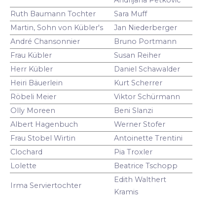
Ruth Baumann Tochter
Sara Muff
Martin, Sohn von Kübler's
Jan Niederberger
André Chansonnier
Bruno Portmann
Frau Kübler
Susan Reiher
Herr Kübler
Daniel Schawalder
Heiri Bäuerlein
Kurt Scherrer
Röbeli Meier
Viktor Schürmann
Olly Moreen
Beni Slanzi
Albert Hagenbuch
Werner Stofer
Frau Stobel Wirtin
Antoinette Trentini
Clochard
Pia Troxler
Lolette
Beatrice Tschopp
Edith Walthert
Irma Serviertochter
Kramis