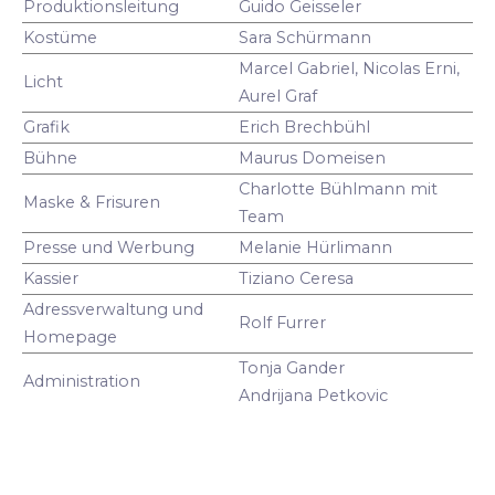
Produktionsleitung
Guido Geisseler
Kostüme
Sara Schürmann
Marcel Gabriel, Nicolas Erni,
Licht
Aurel Graf
Grafik
Erich Brechbühl
Bühne
Maurus Domeisen
Charlotte Bühlmann mit
Maske & Frisuren
Team
Presse und Werbung
Melanie Hürlimann
Kassier
Tiziano Ceresa
Adressverwaltung und
Rolf Furrer
Homepage
Tonja Gander
Administration
Andrijana Petkovic