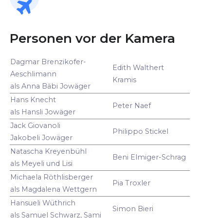
Personen vor der Kamera
Dagmar Brenzikofer-
Edith Walthert
Aeschlimann
Kramis
als Anna Bäbi Jowäger
Hans Knecht
Peter Naef
als Hansli Jowäger
Jack Giovanoli
Philippo Stickel
Jakobeli Jowäger
Natascha Kreyenbühl
Beni Elmiger-Schrag
als Meyeli und Lisi
Michaela Röthlisberger
Pia Troxler
als Magdalena Wettgern
Hansueli Wüthrich
Simon Bieri
als Samuel Schwarz, Sami