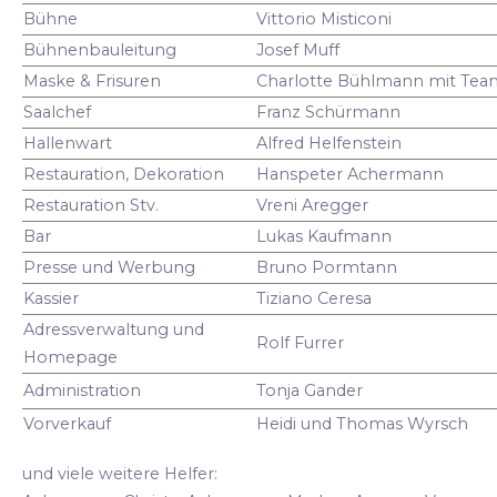
Bühne
Vittorio Misticoni
Bühnenbauleitung
Josef Muff
Maske & Frisuren
Charlotte Bühlmann mit Tea
Saalchef
Franz Schürmann
Hallenwart
Alfred Helfenstein
Restauration, Dekoration
Hanspeter Achermann
Restauration Stv.
Vreni Aregger
Bar
Lukas Kaufmann
Presse und Werbung
Bruno Pormtann
Kassier
Tiziano Ceresa
Adressverwaltung und
Rolf Furrer
Homepage
Administration
Tonja Gander
Vorverkauf
Heidi und Thomas Wyrsch
und viele weitere Helfer: