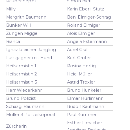
Räuber Seppli
Simon Bieri
Milly
Karin Eberli-Stutz
Margrith Baumann
Beni Elmiger-Schrag
Bunker Willi
Roland Elmiger
Zungen Miggel
Alois Elmiger
Bianca
Angela Estermann
Ignaz bleicher Jüngling
Aurel Graf
Fussgägner mit Hund
Kurt Grüter
Heilsarmistin 1
Rosina Hertig
Heilsarmistin 2
Heidi Müller
Heilsarmistin 3
Astrid Troxler
Herr Wiederkehr
Bruno Hunkeler
Bruno Polizist
Elmar Hürlimann
Schaagi Baumann
Rudolf Kaufmann
Müller 3 Polizeikoporal
Paul Kummer
Esther Limacher
Zürcherin
Andrijana Petkovic