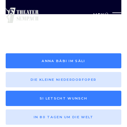
MENÜ
Saison vor 2013
ANNA BÄBI IM SÄLI
DIE KLEINE NIEDERDORFOPER
SI LETSCHT WUNSCH
IN 80 TAGEN UM DIE WELT