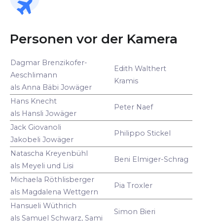
Personen vor der Kamera
Dagmar Brenzikofer-
Edith Walthert
Aeschlimann
Kramis
als Anna Bäbi Jowäger
Hans Knecht
Peter Naef
als Hansli Jowäger
Jack Giovanoli
Philippo Stickel
Jakobeli Jowäger
Natascha Kreyenbühl
Beni Elmiger-Schrag
als Meyeli und Lisi
Michaela Röthlisberger
Pia Troxler
als Magdalena Wettgern
Hansueli Wüthrich
Simon Bieri
als Samuel Schwarz, Sami