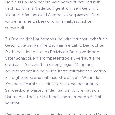
Heiri aus Hausen, der ein Kalb verkauft hat und nun
nach Zürich ins Niederdorf geht, um sein Geld mit
leichten Mädchen und Alkohol zu verprassen. Dabei
wird er in eine Liebes- und Kriminalgeschichte
verwickelt.
Zu Beginn der Haupthandlung wird bruchstückhaft die
Geschichte der Familie Baumann erzählt. Die Tochter
Ruthli will sich mit dem Polizisten Bruno verloben.
Vater Schaggi, ein Trompetentrödler, verkauft eine
erotische Zeitschrift an einen jungen Mann und
bekommt dafür eine billige Kette mit falschen Perlen.
Es folgt eine Szene mit Frau Strober, der Wirtin der
Kneipe «Lämmli», die ein international bekanntes
Sängerduo erwartet. In den Sänger André hat sich
Baumanns Tochter Ruth bei einem früheren Auftritt
verliebt.
Die Szene wechselt zu den drei Dieben Zungen-Miggel,