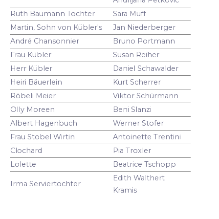
Ruth Baumann Tochter
Sara Muff
Martin, Sohn von Kübler's
Jan Niederberger
André Chansonnier
Bruno Portmann
Frau Kübler
Susan Reiher
Herr Kübler
Daniel Schawalder
Heiri Bäuerlein
Kurt Scherrer
Röbeli Meier
Viktor Schürmann
Olly Moreen
Beni Slanzi
Albert Hagenbuch
Werner Stofer
Frau Stobel Wirtin
Antoinette Trentini
Clochard
Pia Troxler
Lolette
Beatrice Tschopp
Edith Walthert
Irma Serviertochter
Kramis