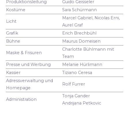
Produktionsleitung
Guido Geisseler
Kostüme
Sara Schürmann
Marcel Gabriel, Nicolas Erni,
Licht
Aurel Graf
Grafik
Erich Brechbühl
Bühne
Maurus Domeisen
Charlotte Bühlmann mit
Maske & Frisuren
Team
Presse und Werbung
Melanie Hürlimann
Kassier
Tiziano Ceresa
Adressverwaltung und
Rolf Furrer
Homepage
Tonja Gander
Administration
Andrijana Petkovic