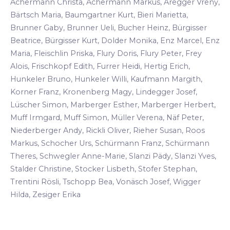
Achermann Christa, Achermann Markus, Aregger Vreny,
Bärtsch Maria, Baumgartner Kurt, Bieri Marietta,
Brunner Gaby, Brunner Ueli, Bucher Heinz, Bürgisser
Beatrice, Bürgisser Kurt, Dolder Monika, Enz Marcel, Enz
Maria, Fleischlin Priska, Flury Doris, Flury Peter, Frey
Alois, Frischkopf Edith, Furrer Heidi, Hertig Erich,
Hunkeler Bruno, Hunkeler Willi, Kaufmann Margith,
Korner Franz, Kronenberg Magy, Lindegger Josef,
Lüscher Simon, Marberger Esther, Marberger Herbert,
Muff Irmgard, Muff Simon, Müller Verena, Näf Peter,
Niederberger Andy, Rickli Oliver, Rieher Susan, Roos
Markus, Schocher Urs, Schürmann Franz, Schürmann
Theres, Schwegler Anne-Marie, Slanzi Pädy, Slanzi Yves,
Stalder Christine, Stocker Lisbeth, Stofer Stephan,
Trentini Rösli, Tschopp Bea, Vonäsch Josef, Wigger
Hilda, Zesiger Erika