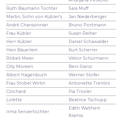
Ruth Baumann Tochter
Sara Muff
Martin, Sohn von Kübler's
Jan Niederberger
André Chansonnier
Bruno Portmann
Frau Kübler
Susan Reiher
Herr Kübler
Daniel Schawalder
Heiri Bäuerlein
Kurt Scherrer
Röbeli Meier
Viktor Schürmann
Olly Moreen
Beni Slanzi
Albert Hagenbuch
Werner Stofer
Frau Stobel Wirtin
Antoinette Trentini
Clochard
Pia Troxler
Lolette
Beatrice Tschopp
Edith Walthert
Irma Serviertochter
Kramis