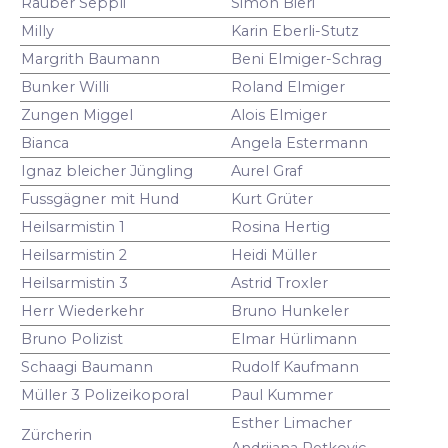
Räuber Seppli
Simon Bieri
Milly
Karin Eberli-Stutz
Margrith Baumann
Beni Elmiger-Schrag
Bunker Willi
Roland Elmiger
Zungen Miggel
Alois Elmiger
Bianca
Angela Estermann
Ignaz bleicher Jüngling
Aurel Graf
Fussgägner mit Hund
Kurt Grüter
Heilsarmistin 1
Rosina Hertig
Heilsarmistin 2
Heidi Müller
Heilsarmistin 3
Astrid Troxler
Herr Wiederkehr
Bruno Hunkeler
Bruno Polizist
Elmar Hürlimann
Schaagi Baumann
Rudolf Kaufmann
Müller 3 Polizeikoporal
Paul Kummer
Esther Limacher
Zürcherin
Andrijana Petkovic