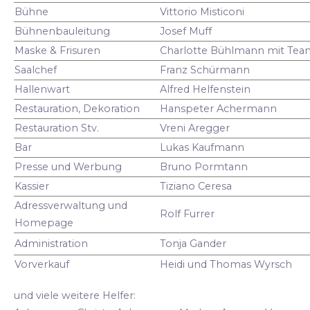
Bühne
Vittorio Misticoni
Bühnenbauleitung
Josef Muff
Maske & Frisuren
Charlotte Bühlmann mit Tea
Saalchef
Franz Schürmann
Hallenwart
Alfred Helfenstein
Restauration, Dekoration
Hanspeter Achermann
Restauration Stv.
Vreni Aregger
Bar
Lukas Kaufmann
Presse und Werbung
Bruno Pormtann
Kassier
Tiziano Ceresa
Adressverwaltung und
Rolf Furrer
Homepage
Administration
Tonja Gander
Vorverkauf
Heidi und Thomas Wyrsch
und viele weitere Helfer: