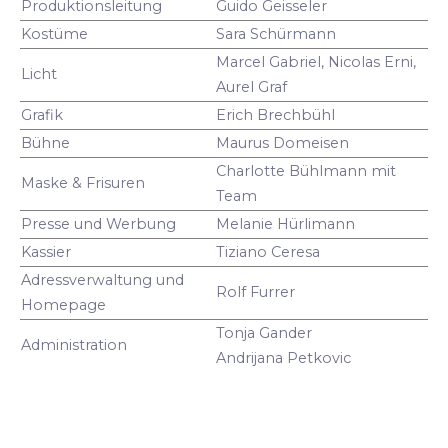
Produktionsleitung
Guido Geisseler
Kostüme
Sara Schürmann
Marcel Gabriel, Nicolas Erni,
Licht
Aurel Graf
Grafik
Erich Brechbühl
Bühne
Maurus Domeisen
Charlotte Bühlmann mit
Maske & Frisuren
Team
Presse und Werbung
Melanie Hürlimann
Kassier
Tiziano Ceresa
Adressverwaltung und
Rolf Furrer
Homepage
Tonja Gander
Administration
Andrijana Petkovic