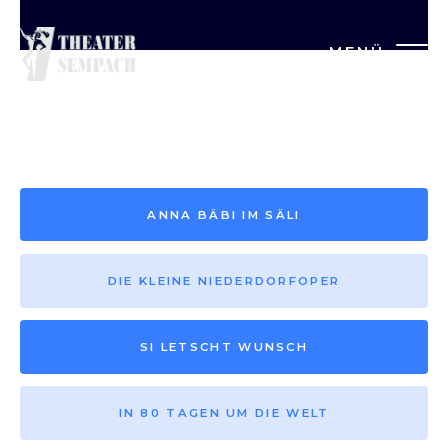
MENÜ
Saison vor 2013
ANNA BÄBI IM SÄLI
DIE KLEINE NIEDERDORFOPER
SI LETSCHT WUNSCH
IN 80 TAGEN UM DIE WELT