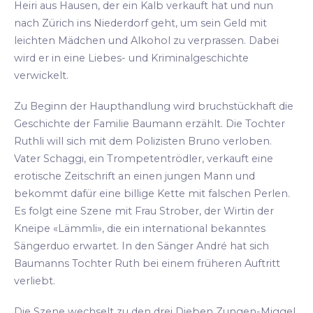
Heiri aus Hausen, der ein Kalb verkauft hat und nun
nach Zürich ins Niederdorf geht, um sein Geld mit
leichten Mädchen und Alkohol zu verprassen. Dabei
wird er in eine Liebes- und Kriminalgeschichte
verwickelt.
Zu Beginn der Haupthandlung wird bruchstückhaft die
Geschichte der Familie Baumann erzählt. Die Tochter
Ruthli will sich mit dem Polizisten Bruno verloben.
Vater Schaggi, ein Trompetentrödler, verkauft eine
erotische Zeitschrift an einen jungen Mann und
bekommt dafür eine billige Kette mit falschen Perlen.
Es folgt eine Szene mit Frau Strober, der Wirtin der
Kneipe «Lämmli», die ein international bekanntes
Sängerduo erwartet. In den Sänger André hat sich
Baumanns Tochter Ruth bei einem früheren Auftritt
verliebt.
Die Szene wechselt zu den drei Dieben Zungen-Miggel,