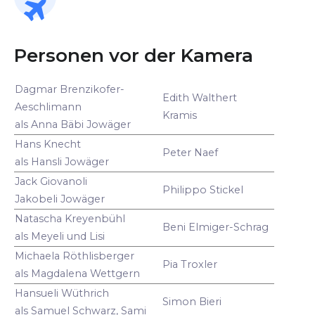
Personen vor der Kamera
Dagmar Brenzikofer-
Edith Walthert
Aeschlimann
Kramis
als Anna Bäbi Jowäger
Hans Knecht
Peter Naef
als Hansli Jowäger
Jack Giovanoli
Philippo Stickel
Jakobeli Jowäger
Natascha Kreyenbühl
Beni Elmiger-Schrag
als Meyeli und Lisi
Michaela Röthlisberger
Pia Troxler
als Magdalena Wettgern
Hansueli Wüthrich
Simon Bieri
als Samuel Schwarz, Sami