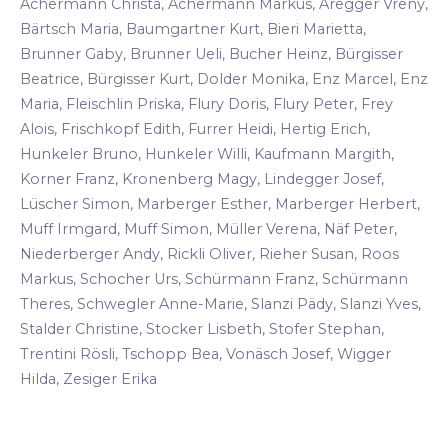
Achermann Christa, Achermann Markus, Aregger Vreny,
Bärtsch Maria, Baumgartner Kurt, Bieri Marietta,
Brunner Gaby, Brunner Ueli, Bucher Heinz, Bürgisser
Beatrice, Bürgisser Kurt, Dolder Monika, Enz Marcel, Enz
Maria, Fleischlin Priska, Flury Doris, Flury Peter, Frey
Alois, Frischkopf Edith, Furrer Heidi, Hertig Erich,
Hunkeler Bruno, Hunkeler Willi, Kaufmann Margith,
Korner Franz, Kronenberg Magy, Lindegger Josef,
Lüscher Simon, Marberger Esther, Marberger Herbert,
Muff Irmgard, Muff Simon, Müller Verena, Näf Peter,
Niederberger Andy, Rickli Oliver, Rieher Susan, Roos
Markus, Schocher Urs, Schürmann Franz, Schürmann
Theres, Schwegler Anne-Marie, Slanzi Pädy, Slanzi Yves,
Stalder Christine, Stocker Lisbeth, Stofer Stephan,
Trentini Rösli, Tschopp Bea, Vonäsch Josef, Wigger
Hilda, Zesiger Erika