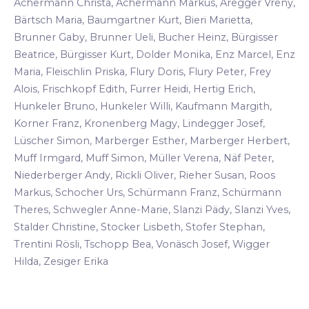
Achermann Christa, Achermann Markus, Aregger Vreny,
Bärtsch Maria, Baumgartner Kurt, Bieri Marietta,
Brunner Gaby, Brunner Ueli, Bucher Heinz, Bürgisser
Beatrice, Bürgisser Kurt, Dolder Monika, Enz Marcel, Enz
Maria, Fleischlin Priska, Flury Doris, Flury Peter, Frey
Alois, Frischkopf Edith, Furrer Heidi, Hertig Erich,
Hunkeler Bruno, Hunkeler Willi, Kaufmann Margith,
Korner Franz, Kronenberg Magy, Lindegger Josef,
Lüscher Simon, Marberger Esther, Marberger Herbert,
Muff Irmgard, Muff Simon, Müller Verena, Näf Peter,
Niederberger Andy, Rickli Oliver, Rieher Susan, Roos
Markus, Schocher Urs, Schürmann Franz, Schürmann
Theres, Schwegler Anne-Marie, Slanzi Pädy, Slanzi Yves,
Stalder Christine, Stocker Lisbeth, Stofer Stephan,
Trentini Rösli, Tschopp Bea, Vonäsch Josef, Wigger
Hilda, Zesiger Erika