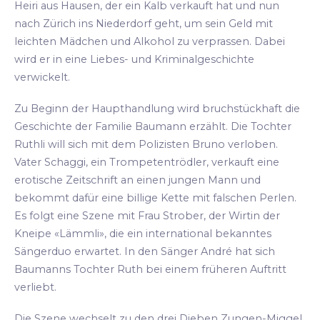
Heiri aus Hausen, der ein Kalb verkauft hat und nun
nach Zürich ins Niederdorf geht, um sein Geld mit
leichten Mädchen und Alkohol zu verprassen. Dabei
wird er in eine Liebes- und Kriminalgeschichte
verwickelt.
Zu Beginn der Haupthandlung wird bruchstückhaft die
Geschichte der Familie Baumann erzählt. Die Tochter
Ruthli will sich mit dem Polizisten Bruno verloben.
Vater Schaggi, ein Trompetentrödler, verkauft eine
erotische Zeitschrift an einen jungen Mann und
bekommt dafür eine billige Kette mit falschen Perlen.
Es folgt eine Szene mit Frau Strober, der Wirtin der
Kneipe «Lämmli», die ein international bekanntes
Sängerduo erwartet. In den Sänger André hat sich
Baumanns Tochter Ruth bei einem früheren Auftritt
verliebt.
Die Szene wechselt zu den drei Dieben Zungen-Miggel,