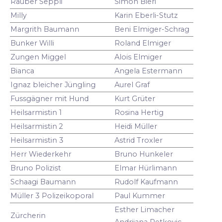
Räuber Seppli
Simon Bieri
Milly
Karin Eberli-Stutz
Margrith Baumann
Beni Elmiger-Schrag
Bunker Willi
Roland Elmiger
Zungen Miggel
Alois Elmiger
Bianca
Angela Estermann
Ignaz bleicher Jüngling
Aurel Graf
Fussgägner mit Hund
Kurt Grüter
Heilsarmistin 1
Rosina Hertig
Heilsarmistin 2
Heidi Müller
Heilsarmistin 3
Astrid Troxler
Herr Wiederkehr
Bruno Hunkeler
Bruno Polizist
Elmar Hürlimann
Schaagi Baumann
Rudolf Kaufmann
Müller 3 Polizeikoporal
Paul Kummer
Esther Limacher
Zürcherin
Andrijana Petkovic