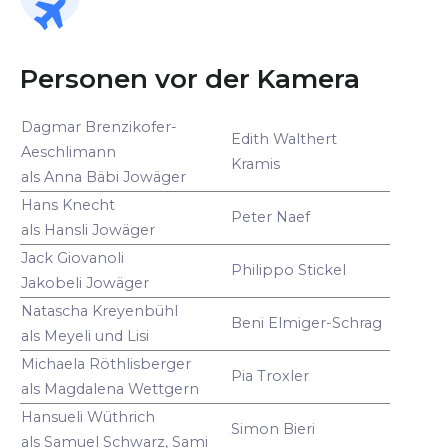
Personen vor der Kamera
Dagmar Brenzikofer-
Edith Walthert
Aeschlimann
Kramis
als Anna Bäbi Jowäger
Hans Knecht
Peter Naef
als Hansli Jowäger
Jack Giovanoli
Philippo Stickel
Jakobeli Jowäger
Natascha Kreyenbühl
Beni Elmiger-Schrag
als Meyeli und Lisi
Michaela Röthlisberger
Pia Troxler
als Magdalena Wettgern
Hansueli Wüthrich
Simon Bieri
als Samuel Schwarz, Sami