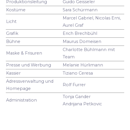
Produktionsleitung
Guido Geisseler
Kostüme
Sara Schürmann
Marcel Gabriel, Nicolas Erni,
Licht
Aurel Graf
Grafik
Erich Brechbühl
Bühne
Maurus Domeisen
Charlotte Bühlmann mit
Maske & Frisuren
Team
Presse und Werbung
Melanie Hürlimann
Kassier
Tiziano Ceresa
Adressverwaltung und
Rolf Furrer
Homepage
Tonja Gander
Administration
Andrijana Petkovic