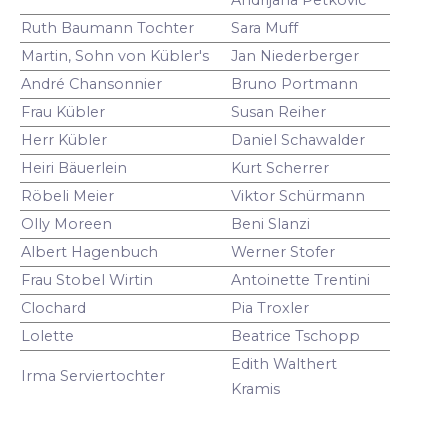
Ruth Baumann Tochter
Sara Muff
Martin, Sohn von Kübler's
Jan Niederberger
André Chansonnier
Bruno Portmann
Frau Kübler
Susan Reiher
Herr Kübler
Daniel Schawalder
Heiri Bäuerlein
Kurt Scherrer
Röbeli Meier
Viktor Schürmann
Olly Moreen
Beni Slanzi
Albert Hagenbuch
Werner Stofer
Frau Stobel Wirtin
Antoinette Trentini
Clochard
Pia Troxler
Lolette
Beatrice Tschopp
Edith Walthert
Irma Serviertochter
Kramis