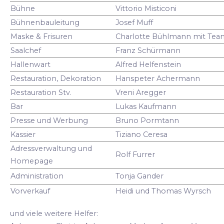
Bühne
Vittorio Misticoni
Bühnenbauleitung
Josef Muff
Maske & Frisuren
Charlotte Bühlmann mit Tea
Saalchef
Franz Schürmann
Hallenwart
Alfred Helfenstein
Restauration, Dekoration
Hanspeter Achermann
Restauration Stv.
Vreni Aregger
Bar
Lukas Kaufmann
Presse und Werbung
Bruno Pormtann
Kassier
Tiziano Ceresa
Adressverwaltung und
Rolf Furrer
Homepage
Administration
Tonja Gander
Vorverkauf
Heidi und Thomas Wyrsch
und viele weitere Helfer: