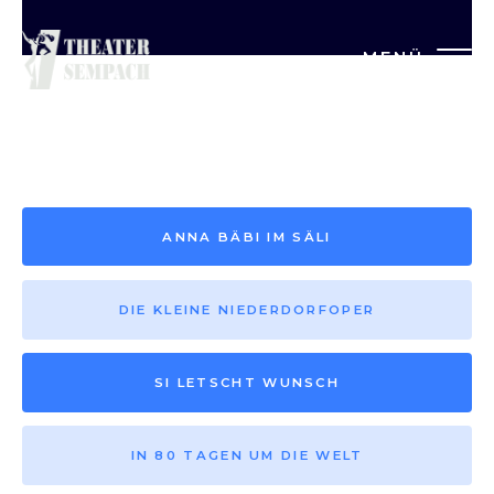
MENÜ
Saison vor 2013
ANNA BÄBI IM SÄLI
DIE KLEINE NIEDERDORFOPER
SI LETSCHT WUNSCH
IN 80 TAGEN UM DIE WELT