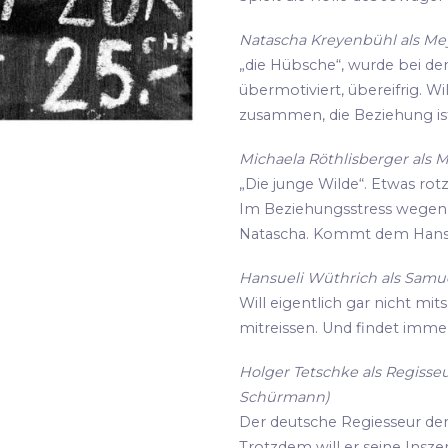
Natascha Kreyenbühl als Meye
„die Hübsche“, wurde bei de
übermotiviert, übereifrig. Wi
zusammen, die Beziehung ist
Michaela Röthlisberger als M
„Die junge Wilde“. Etwas rot
Im Beziehungsstress wegen i
Natascha. Kommt dem Hansu
Hansueli Wüthrich als Samue
Will eigentlich gar nicht mit
mitreissen. Und findet imme
Holger Tetschke als Regisseu
Schürmann)
Der deutsche Regiesseur der s
Trotzdem will er seine Insz