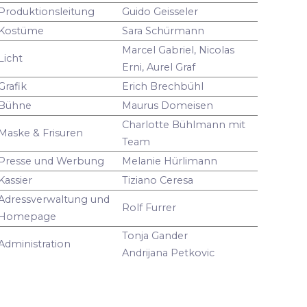
Produktionsleitung
Guido Geisseler
Kostüme
Sara Schürmann
Marcel Gabriel, Nicolas
Licht
Erni, Aurel Graf
Grafik
Erich Brechbühl
Bühne
Maurus Domeisen
Charlotte Bühlmann mit
Maske & Frisuren
Team
Presse und Werbung
Melanie Hürlimann
Kassier
Tiziano Ceresa
Adressverwaltung und
Rolf Furrer
Homepage
Tonja Gander
Administration
Andrijana Petkovic