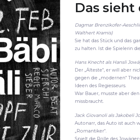
Das sieht
Dagmar Brenzikofer-Aeschli
Walthert Kramis)
Sie hat das Stück und das gan
zu halten. Ist die Spielerin 
Hans Knecht als Hansli Jowäg
Der „Älteste“, er will aber ni
gegen die „modernen“ Thea
Ideen des Regiesseurs.
War Bauer, musste aber den 
missbraucht.
Jack Giovanoli als Jakobeli J
Autonarr, das Auto ist auch 
„Romantiker“.
Spielt die Rolle des Jowäger