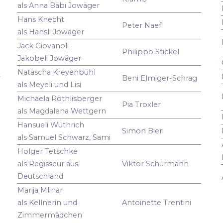
als Anna Bäbi Jowäger
Hans Knecht
Peter Naef
als Hansli Jowäger
Jack Giovanoli
Philippo Stickel
Jakobeli Jowäger
Natascha Kreyenbühl
t
Beni Elmiger-Schrag
als Meyeli und Lisi
Michaela Röthlisberger
Pia Troxler
als Magdalena Wettgern
Hansueli Wüthrich
Simon Bieri
als Samuel Schwarz, Sami
Holger Tetschke
als Regisseur aus
Viktor Schürmann
Deutschland
Marija Mlinar
als Kellnerin und
Antoinette Trentini
Zimmermädchen