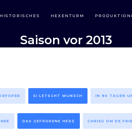
HISTORISCHES
HEXENTURM
PRODUKTION
Saison vor 2013
DORFOPER
SI LETSCHT WUNSCH
IN 80 TAGEN U
HNEE
DAS GEFRORENE HERZ
CHRIEG OM DE FRI