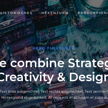
HISTORISCHES
HEXENTURM
PRODUKTION
HERO FULLWIDTH
 combine Strateg
Creativity & Desig
Text links ausgerichtet, Text rechts ausgerichtet, Text zentriert,
gt, Hintergrund abgedunkelt
. At vero eos et accusam et justo 