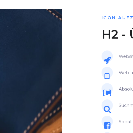
ICON AUF
H2 - 
Websit
Web- 
Absolu
Suchm
Social