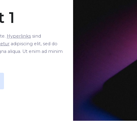
t 1
te.
Hyperlinks
sind
etur
adipiscing elit, sed do
na aliqua. Ut enim ad minim