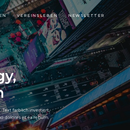
EN
VEREINSLEBEN
NEWSLETTER
y,
n
 Text farblich invertiert,
duo dolores et ea rebum.